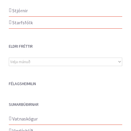
Stjórnir
Starfsfólk
ELDRI FRÉTTIR
Eldri
fréttir
FÉLAGSHEIMILIN
SUMARBÚÐIRNAR
Vatnaskógur
Vindáshlíð