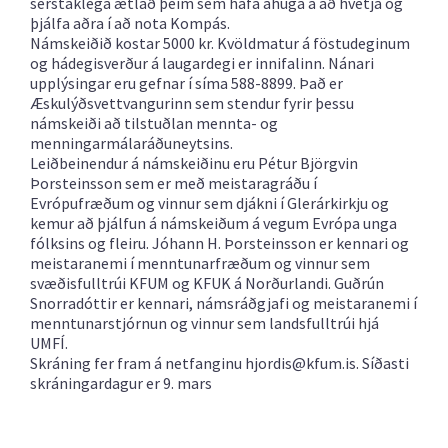
sérstaklega ætlað þeim sem hafa áhuga á að hvetja og
þjálfa aðra í að nota Kompás.
Námskeiðið kostar 5000 kr. Kvöldmatur á föstudeginum
og hádegisverður á laugardegi er innifalinn. Nánari
upplýsingar eru gefnar í síma 588-8899. Það er
Æskulýðsvettvangurinn sem stendur fyrir þessu
námskeiði að tilstuðlan mennta- og
menningarmálaráðuneytsins.
Leiðbeinendur á námskeiðinu eru Pétur Björgvin
Þorsteinsson sem er með meistaragráðu í
Evrópufræðum og vinnur sem djákni í Glerárkirkju og
kemur að þjálfun á námskeiðum á vegum Evrópa unga
fólksins og fleiru. Jóhann H. Þorsteinsson er kennari og
meistaranemi í menntunarfræðum og vinnur sem
svæðisfulltrúi KFUM og KFUK á Norðurlandi. Guðrún
Snorradóttir er kennari, námsráðgjafi og meistaranemi í
menntunarstjórnun og vinnur sem landsfulltrúi hjá
UMFÍ.
Skráning fer fram á netfanginu
hjordis@kfum.is. Síðasti
skráningardagur er 9. mars