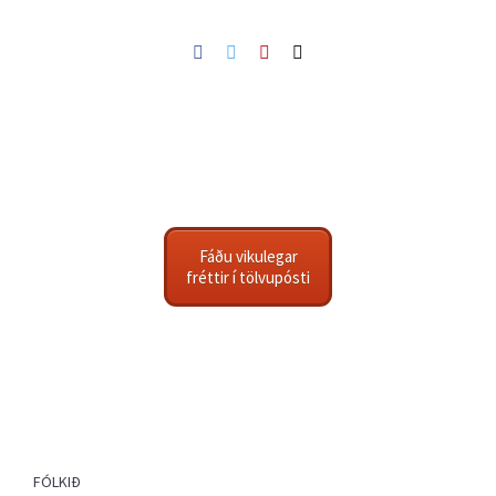
Facebook
Twitter
Pinterest
Netfang
Fáðu vikulegar
fréttir í tölvupósti
FÓLKIÐ