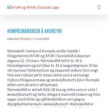
Farðu
beint
að
efni
síðunnar
Kompásnámskeið á Akureyri
Höfundur:
Ritstjórn
|
3. mars 2010
Námskeið í notkun á Kompás verður haldið í
félagsheimili KFUM og KFUK í Sunnuhlíð á Akureyri
dagana 12.-13.mars. Námskeiðið hefst kl. 16 á
föstudeginum og því lýkur kl. 16 á laugardeginum. Ef þú
vilt kynnast fjölbreyttum og skapandi leiðum fyrir ungt
fólk sem nýtast jafnt innan skóla sem á vettvangi
frjálsra félagasamtaka og æskulýðsstarfs þá er Kompás
bókin sem þú ættir að kynnast.
Námskeiðið er ætlað fólki 18 ára og eldra sem er virkt í
æskulýðsstarfi og hefur áhuga á mannréttindum og hins
vegar starfsfólki og sjálfboðaliðum sem gegna
ábyrgðarhlutverkum í æskulýðsstarfi. Námskeiðið er