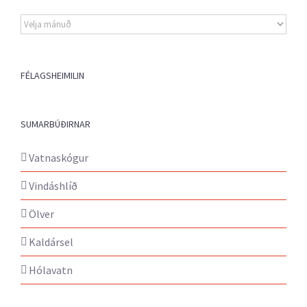
Eldri
fréttir
FÉLAGSHEIMILIN
SUMARBÚÐIRNAR
Vatnaskógur
Vindáshlíð
Ölver
Kaldársel
Hólavatn