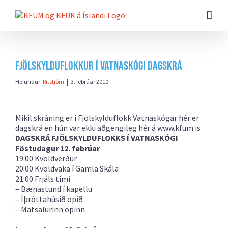
Farðu
beint
að
efni
síðunnar
Fjölskylduflokkur í Vatnaskógi dagskrá
Höfundur:
Ritstjórn
|
3. febrúar 2010
Mikil skráning er í Fjölskylduflokk Vatnaskógar hér er
dagskrá en hún var ekki aðgengileg hér á
www.kfum.is
DAGSKRÁ FJÖLSKYLDUFLOKKS Í VATNASKÓGI
Föstudagur 12. febrúar
19:00 Kvöldverður
20:00 Kvöldvaka í Gamla Skála
21:00 Frjáls tími
– Bænastund í kapellu
– Íþróttahúsið opið
– Matsalurinn opinn