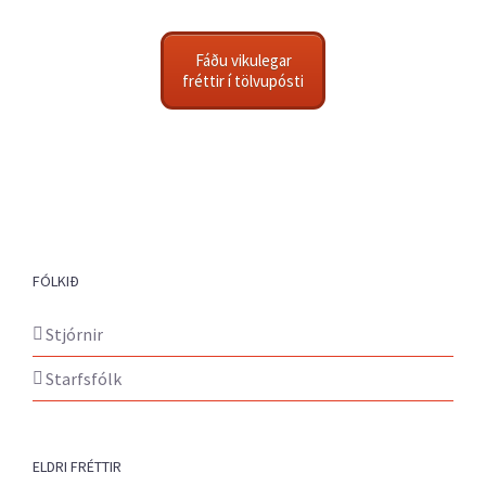
Fáðu vikulegar
fréttir í tölvupósti
FÓLKIÐ
Stjórnir
Starfsfólk
ELDRI FRÉTTIR