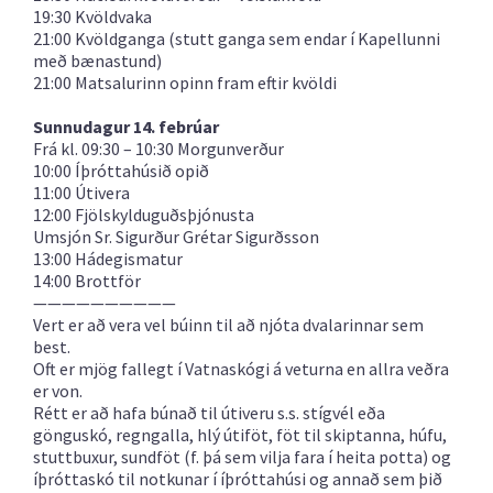
19:30 Kvöldvaka
21:00 Kvöldganga
(stutt ganga sem endar í Kapellunni
með bænastund)
21:00 Matsalurinn opinn fram eftir kvöldi
Sunnudagur 14. febrúar
Frá kl. 09:30 – 10:30 Morgunverður
10:00 Íþróttahúsið opið
11:00 Útivera
12:00 Fjölskylduguðsþjónusta
Umsjón Sr. Sigurður Grétar Sigurðsson
13:00 Hádegismatur
14:00 Brottför
——————————
Vert er að vera vel búinn til að njóta dvalarinnar sem
best.
Oft er mjög fallegt í Vatnaskógi á veturna en allra veðra
er von.
Rétt er að hafa búnað til útiveru s.s. stígvél eða
gönguskó, regngalla, hlý útiföt, föt til skiptanna, húfu,
stuttbuxur, sundföt (f. þá sem vilja fara í heita potta) og
íþróttaskó til notkunar í íþróttahúsi og annað sem þið