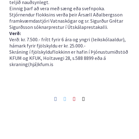
teljið nauðsynlegt.
Einnig þarf að vera með sæng eða svefnpoka.
Stjórnendur flokksins verða þeir Ársæll Aðalbergsson
framkvæmdastjóri Vatnaskógar og sr. Sigurður Grétar
Sigurðsson sóknarprestur í Útskálaprestakalli.
Verð:
Verð: kr. 7.500.- frítt fyrir 6 ára og yngri (leikskólaaldur),
hámark fyrir fjölskyldu er kr. 25.000.-
Skráning í fjölskylduflokkinn er hafin í Þjónustumiðstöð
KFUM og KFUK, Holtavegi 28, s.588 8899 eða á
skraning(hjá)kfum.is
Facebook
Twitter
Pinterest
Netfang