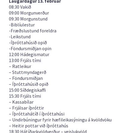
Laugardagur 13. febrúar
08:30 Vakið
09:00 Morgunverður
09:30 Morgunstund
-Biblíulestur
-Fræðslustund foreldra
-Leikstund
-Íþróttahúsið opið
-Föndursmiðjan opin
12:00 Hádegismatur
13:00 Frjáls tími
– Ratleikur
– Stuttmyndagerð
– Föndursmiðjan
– Íþróttahúsið opið
15:00 Síðdegiskaffi
15:30 Frjáls tími
– Kassabílar
– Frjálsar íþróttir
– Íþróttahátíð í íþróttahúsi
– Undirbúningur fyrir hæfileikasýningu á kvöldvöku
– Heitir pottar við íþróttahús
18:30 Hátíðarkvöldverður – veislukvöld