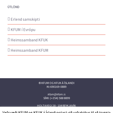
ÚTLÖND
Erlend samskipti
KFUM í Evrópu
Heimssamband KFUK
Heimssamband KFUM
© KFUM OG KFUK Á ÍSLANDI
Kt:690169-0889
kfum@kfum.is
SÍMI: (+354) 588 8899
HOLTAVEGI 28 - 104 REYKJAVÍK
Vefsvæði KFUM og KFUK á Íslandi notast við vafrakökur til að tryggja