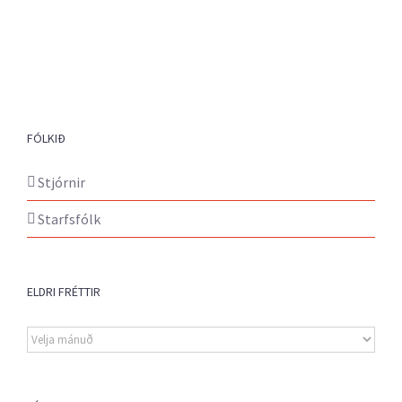
FÓLKIÐ
Stjórnir
Starfsfólk
ELDRI FRÉTTIR
Eldri
fréttir