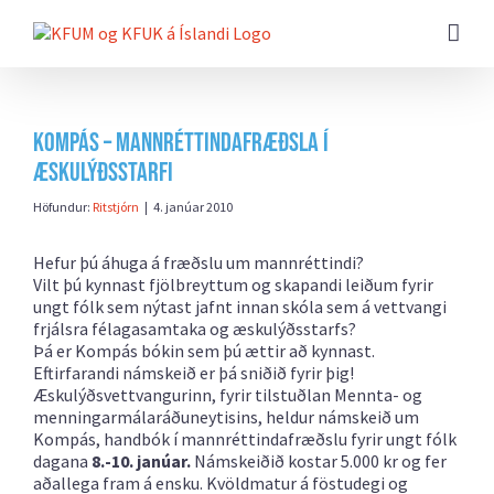
Farðu
beint
að
efni
síðunnar
Kompás – mannréttindafræðsla í
æskulýðsstarfi
Höfundur:
Ritstjórn
|
4. janúar 2010
Hefur þú áhuga á fræðslu um mannréttindi?
Vilt þú kynnast fjölbreyttum og skapandi leiðum fyrir
ungt fólk sem nýtast jafnt innan skóla sem á vettvangi
frjálsra félagasamtaka og æskulýðsstarfs?
Þá er Kompás bókin sem þú ættir að kynnast.
Eftirfarandi námskeið er þá sniðið fyrir þig!
Æskulýðsvettvangurinn, fyrir tilstuðlan Mennta- og
menningarmálaráðuneytisins, heldur námskeið um
Kompás, handbók í mannréttindafræðslu fyrir ungt fólk
dagana
8.-10. janúar.
Námskeiðið kostar 5.000 kr og fer
aðallega fram á ensku. Kvöldmatur á föstudegi og