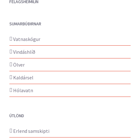
FÉLAGSHEIMILIN
SUMARBÚÐIRNAR
Vatnaskógur
Vindáshlíð
Ölver
Kaldársel
Hólavatn
ÚTLÖND
Erlend samskipti