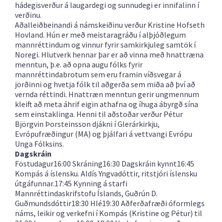
hádegisverður á laugardegi og sunnudegi er innifalinn í
verðinu.
Aðalleiðbeinandi á námskeiðinu verður Kristine Hofseth
Hovland. Hún er með meistaragráðu í alþjóðlegum
mannréttindum og vinnur fyrir samkirkjuleg samtök í
Noregi. Hlutverk hennar þar er að vinna með hnattræna
menntun, þ.e. að opna augu fólks fyrir
mannréttindabrotum sem eru framin víðsvegar á
jörðinni og hvetja fólk til aðgerða sem miða að því að
vernda réttindi. Hnattræn menntun gerir ungmennum
kleift að meta áhrif eigin athafna og íhuga ábyrgð sína
sem einstaklinga. Henni til aðstoðar verður Pétur
Björgvin Þorsteinsson djákni í Glerárkirkju,
Evrópufræðingur (MA) og þjálfari á vettvangi Evrópu
Unga Fólksins.
Dagskráin
Föstudagur16:00 Skráning16:30 Dagskráin kynnt16:45
Kompás á íslensku. Aldís Yngvadóttir, ritstjóri íslensku
útgáfunnar.17:45 Kynning á starfi
Mannréttindaskrifstofu Íslands, Guðrún D.
Guðmundsdóttir18:30 Hlé19:30 Aðferðafræði óformlegs
náms, leikir og verkefni í Kompás (Kristine og Pétur) til