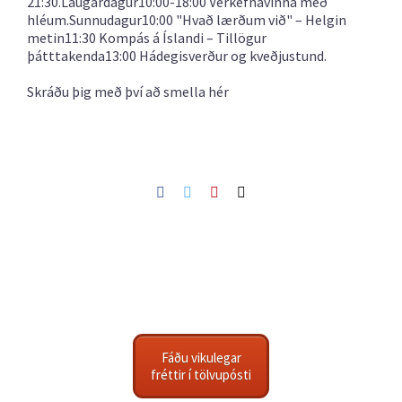
21:30.Laugardagur10:00-18:00 Verkefnavinna með
hléum.Sunnudagur10:00 "Hvað lærðum við" – Helgin
metin11:30 Kompás á Íslandi – Tillögur
þátttakenda13:00 Hádegisverður og kveðjustund.
Skráðu þig með því að smella hér
Facebook
Twitter
Pinterest
Netfang
Fáðu vikulegar
fréttir í tölvupósti