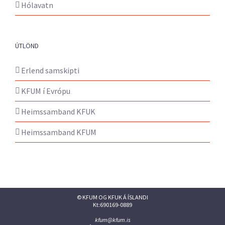
Hólavatn
ÚTLÖND
Erlend samskipti
KFUM í Evrópu
Heimssamband KFUK
Heimssamband KFUM
© KFUM OG KFUK Á ÍSLANDI
Kt:690169-0889
kfum@kfum.is