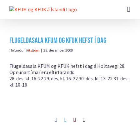
Farðu
beint
að
efni
síðunnar
Flugeldasala KFUM og KFUK hefst í dag
Höfundur:
Ritstjórn
|
28. desember 2009
Flugeldasala KFUM og KFUK hefst í dag á Holtavegi 28.
Opnunartímar eru eftirfarandi:
28. des. kl. 16-22 29. des. kl. 16-22 30. des. kl. 13-22 31. des.
kl. 10-16
Facebook
Twitter
Pinterest
Netfang