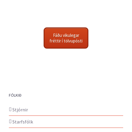
Fáðu vikulegar
fréttir í tölvupósti
FÓLKIÐ
Stjórnir
Starfsfólk