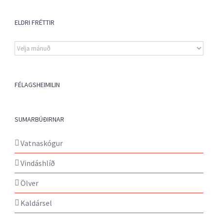
ELDRI FRÉTTIR
Eldri
fréttir
FÉLAGSHEIMILIN
SUMARBÚÐIRNAR
Vatnaskógur
Vindáshlíð
Ölver
Kaldársel