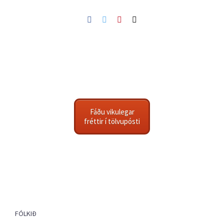
Facebook
Twitter
Pinterest
Netfang
Fáðu vikulegar
fréttir í tölvupósti
FÓLKIÐ