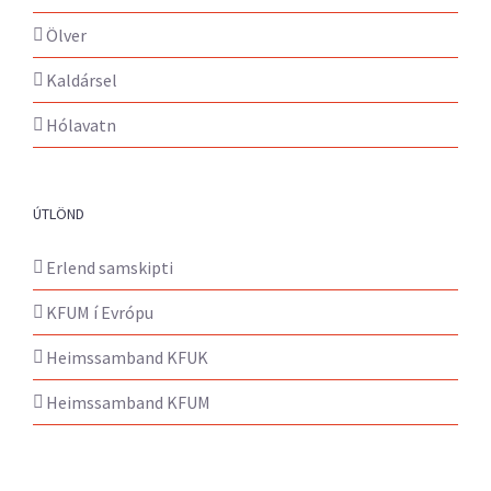
Ölver
Kaldársel
Hólavatn
ÚTLÖND
Erlend samskipti
KFUM í Evrópu
Heimssamband KFUK
Heimssamband KFUM