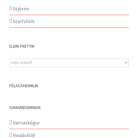
Stjórnir
Starfsfólk
ELDRI FRÉTTIR
Eldri
fréttir
FÉLAGSHEIMILIN
SUMARBÚÐIRNAR
Vatnaskógur
Vindáshlíð