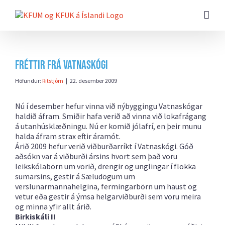
Farðu
beint
að
efni
síðunnar
Fréttir frá Vatnaskógi
Höfundur:
Ritstjórn
|
22. desember 2009
Nú í desember hefur vinna við nýbyggingu Vatnaskógar
haldið áfram. Smiðir hafa verið að vinna við lokafrágang
á utanhúsklæðningu. Nú er komið jólafrí, en þeir munu
halda áfram strax eftir áramót.
Árið 2009 hefur verið viðburðarríkt í Vatnaskógi. Góð
aðsókn var á viðburði ársins hvort sem það voru
leikskólabörn um vorið, drengir og unglingar í flokka
sumarsins, gestir á Sæludögum um
verslunarmannahelgina, fermingarbörn um haust og
vetur eða gestir á ýmsa helgarviðburði sem voru meira
og minna yfir allt árið.
Birkiskáli II