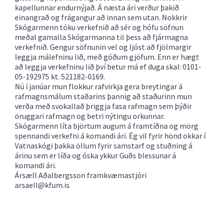
kapellunnar endurnýjað. Á næsta ári verður þakið
einangrað og frágangur að innan sem utan. Nokkrir
Skógarmenn tóku verkefnið að sér og hófu söfnun
meðal gamalla Skógarmanna til þess að fjármagna
verkefnið. Gengur söfnunin vel og ljóst að fjölmargir
leggja málefninu lið, með góðum gjöfum. Enn er hægt
að leggja verkefninu lið því betur má ef duga skal: 0101-
05-192975 kt. 521182-0169.
Nú í janúar mun flokkur rafvirkja gera breytingar á
rafmagnsmálum staðarins þannig að staðurinn mun
verða með svokallað þriggja fasa rafmagn sem þýðir
öruggari rafmagn og betri nýtingu orkunnar.
Skógarmenn líta björtum augum á framtíðna og mörg
spennandi verkefni á komandi ári. Ég vil fyrir hönd okkar í
Vatnaskógi þakka öllum fyrir samstarf og stuðning á
árinu sem er líða og óska ykkur Guðs blessunar á
komandi ári.
Ársæll Aðalbergsson framkvæmastjóri
arsaell@kfum.is