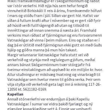
Mikill framkvæmdahugur er í Skógarmönnum og ráðist
var í stór verkefni. Hið nýja hús sem hefur fengið
vinnuheitið Birkiskáli II reis á árinu, framkvæmdir hófust
í mars og stóðu fram í júlí. Síðan var gert hlé. Hafist var
síðan á fullum krafti aftur í nóvember og er gert ráð fyrir
að húsið verði fullfrágengið að utan og tilbúið til
innréttingar að innan snemma á næsta ári. Framhald
verksins mun ráðast af fjármögnun og eru forsvarsmenn
Vatnaskógar að vinna í þeim málum. Eins og staðan er í
dag þá er útlitið með fjármögnun ekki gott en með Guðs
hjálp og góðra manna þá mun hún takast.
Margir velunnarar Vatnaskógar hafa stutt vel við
verkefnið og styrkja með reglulegum gjöfum, meðal
annars bárust Skógarmönnum tvær stórgjafir frá
tveimur einstaklingum að upphæð kr. ein milljón kr. hvor.
Allur stuðningur er mikilvæg hvatning og vinarbragð til
Vatnaskógar sem hvetur menn til góðra verka. Þeir sem
vilja styðja við verkefnið geta lagt inn á reikning 117-26-
12050 kt. 5621182-0169.
Kapellan
Annað stórverkefni var endurnýjun á þaki Kapellu
Vatnaskógar. Í sumar var eldra þakið fjarlægt og ný
glæsileg koparklæðing sett á. Einnig var umhverfi