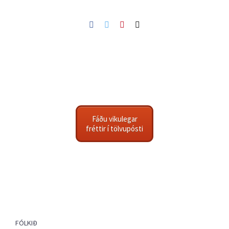
Facebook
Twitter
Pinterest
Netfang
Fáðu vikulegar
fréttir í tölvupósti
FÓLKIÐ