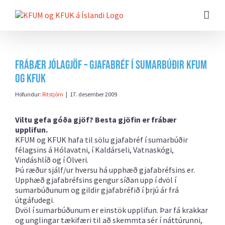
Farðu
beint
að
efni
síðunnar
Frábær Jólagjöf – Gjafabréf í sumarbúðir KFUM
og KFUK
Höfundur:
Ritstjórn
|
17. desember 2009
Viltu gefa góða gjöf? Besta gjöfin er frábær
upplifun.
KFUM og KFUK hafa til sölu gjafabréf í sumarbúðir
félagsins á Hólavatni, í Kaldárseli, Vatnaskógi,
Vindáshlíð og í Ölveri.
Þú ræður sjálf/ur hversu há upphæð gjafabréfsins er.
Upphæð gjafabréfsins gengur síðan upp í dvöl í
sumarbúðunum og gildir gjafabréfið í þrjú ár frá
útgáfudegi.
Dvöl í sumarbúðunum er einstök upplifun. Þar fá krakkar
og unglingar tækifæri til að skemmta sér í náttúrunni,