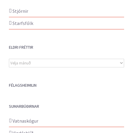
Stjórnir
Starfsfólk
ELDRI FRÉTTIR
Eldri
fréttir
FÉLAGSHEIMILIN
SUMARBÚÐIRNAR
Vatnaskógur
Vindáshlíð