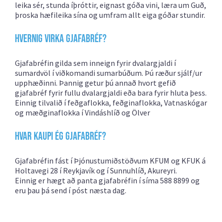
leika sér, stunda íþróttir, eignast góða vini, læra um Guð,
þroska hæfileika sína og umfram allt eiga góðar stundir.
Hvernig virka gjafabréf?
Gjafabréfin gilda sem inneign fyrir dvalargjaldi í
sumardvöl í viðkomandi sumarbúðum. Þú ræður sjálf/ur
upphæðinni. Þannig getur þú annað hvort gefið
gjafabréf fyrir fullu dvalargjaldi eða bara fyrir hluta þess.
Einnig tilvalið í feðgaflokka, feðginaflokka, Vatnaskógar
og mæðginaflokka í Vindáshlíð og Ölver
Hvar kaupi ég gjafabréf?
Gjafabréfin fást í Þjónustumiðstöðvum KFUM og KFUK á
Holtavegi 28 í Reykjavík og í Sunnuhlíð, Akureyri.
Einnig er hægt að panta gjafabréfin í síma 588 8899 og
eru þau þá send í póst næsta dag.