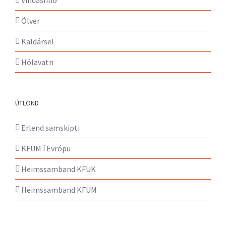
Ölver
Kaldársel
Hólavatn
ÚTLÖND
Erlend samskipti
KFUM í Evrópu
Heimssamband KFUK
Heimssamband KFUM