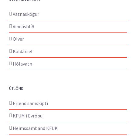
Vatnaskógur
Vindáshlíð
Ölver
Kaldársel
Hólavatn
ÚTLÖND
Erlend samskipti
KFUM í Evrópu
Heimssamband KFUK