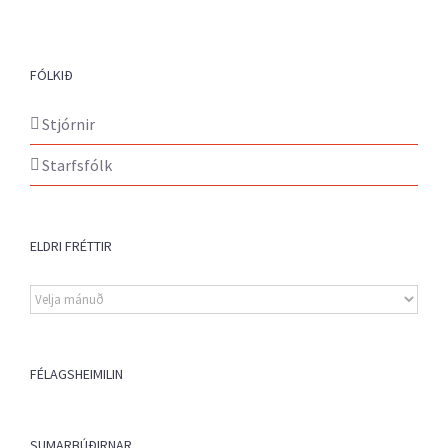
FÓLKIÐ
Stjórnir
Starfsfólk
ELDRI FRÉTTIR
Eldri
fréttir
FÉLAGSHEIMILIN
SUMARBÚÐIRNAR