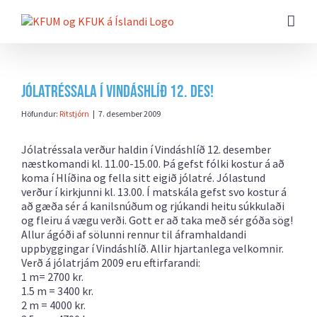
Farðu
beint
að
efni
síðunnar
Jólatréssala í Vindáshlíð 12. des!
Höfundur:
Ritstjórn
|
7. desember 2009
Jólatréssala verður haldin í Vindáshlíð 12. desember
næstkomandi kl. 11.00-15.00. Þá gefst fólki kostur á að
koma í Hlíðina og fella sitt eigið jólatré. Jólastund
verður í kirkjunni kl. 13.00. Í matskála gefst svo kostur á
að gæða sér á kanilsnúðum og rjúkandi heitu súkkulaði
og fleiru á vægu verði. Gott er að taka með sér góða sög!
Allur ágóði af sölunni rennur til áframhaldandi
uppbyggingar í Vindáshlíð. Allir hjartanlega velkomnir.
Verð á jólatrjám 2009 eru eftirfarandi:
1 m= 2700 kr.
1.5 m = 3400 kr.
2 m = 4000 kr.