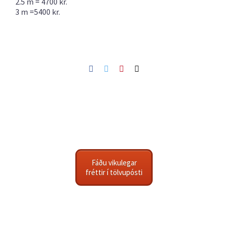
2.5 m = 4700 kr.
3 m =5400 kr.
Facebook
Twitter
Pinterest
Netfang
Fáðu vikulegar
fréttir í tölvupósti