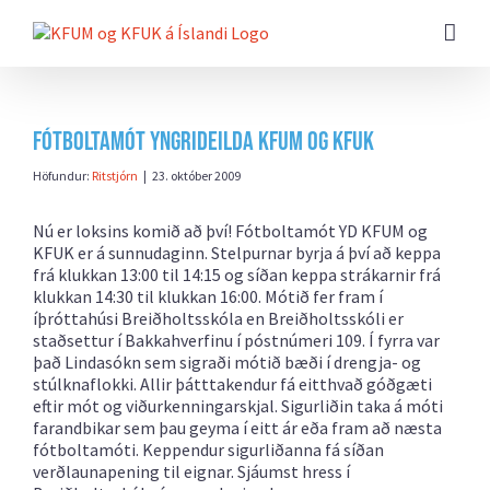
Farðu
beint
að
efni
síðunnar
Fótboltamót YngriDeilda KFUM og KFUK
Höfundur:
Ritstjórn
|
23. október 2009
Nú er loksins komið að því! Fótboltamót YD KFUM og
KFUK er á sunnudaginn. Stelpurnar byrja á því að keppa
frá klukkan 13:00 til 14:15 og síðan keppa strákarnir frá
klukkan 14:30 til klukkan 16:00. Mótið fer fram í
íþróttahúsi Breiðholtsskóla en Breiðholtsskóli er
staðsettur í Bakkahverfinu í póstnúmeri 109. Í fyrra var
það Lindasókn sem sigraði mótið bæði í drengja- og
stúlknaflokki. Allir þátttakendur fá eitthvað góðgæti
eftir mót og viðurkenningarskjal. Sigurliðin taka á móti
farandbikar sem þau geyma í eitt ár eða fram að næsta
fótboltamóti. Keppendur sigurliðanna fá síðan
verðlaunapening til eignar. Sjáumst hress í