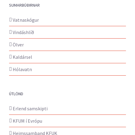
SUMARBÚÐIRNAR
Vatnaskógur
Vindáshlíð
Ölver
Kaldársel
Hólavatn
ÚTLÖND
Erlend samskipti
KFUM í Evrópu
Heimssamband KFUK