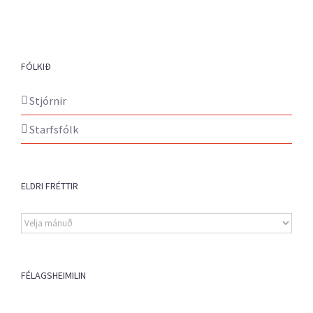
FÓLKIÐ
Stjórnir
Starfsfólk
ELDRI FRÉTTIR
Eldri
fréttir
FÉLAGSHEIMILIN