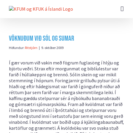
Farðu
beint
að
efni
síðunnar
Vöknuðum við sól og sumar
Höfundur:
Ritstjórn
|
9. október 2009
Í gær vorum við vakin með fögrum fuglasöng í hlýju og
björtu veðri.
Strax eftir morgunmat og biblíulestur var
farið í húllakeppni og brennó. Sólin skein og var mikil
stemmning í hópnum. Foringjarnir grilluðu pylsur úti á
hlaði og eftir hádegismat var farið í gönguferð niður að
réttum þar sem farið var í marga skemmtilega leiki. Í
kaffinu gæddu stelpurnar sér á nýbökuðu bananabrauði
og gómsætri sjónvarpsköku. Fram að kvöldmat var farið
í limbó og brennó úti í íþróttahúsi og stelpurnar voru
með söngstund inni í setustofu þar sem einnig voru gerð
vinabönd. Í kvöldmat var boðið upp á kjúklingabaunabuff,
kartöflur og grænmeti. Á kvöldvöku var svo svaka stuð