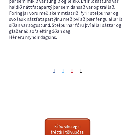
þar sem mikið var sungið og leikið. Eftir lokastund var
haldið náttfatapartý þar sem dansað var og trallað.
Foringjar voru með skemmtiatriði fyrir stelpurnar og
svo lauk náttfatapartýinu með því að þær fengu allar ís
síðan var sögustund. Stelpurnar fóru því allar sáttar og
glaðar að sofa eftir góðan dag.
Hér eru myndir dagsins.
Facebook
Twitter
Pinterest
Netfang
Fáðu vikulegar
fréttir í tölvupósti