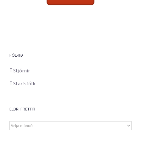
FÓLKIÐ
Stjórnir
Starfsfólk
ELDRI FRÉTTIR
Eldri
fréttir