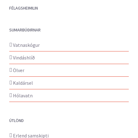
FÉLAGSHEIMILIN
SUMARBÚÐIRNAR
Vatnaskógur
Vindáshlíð
Ölver
Kaldársel
Hólavatn
ÚTLÖND
Erlend samskipti