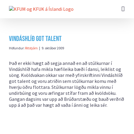
Farðu
beint
að
efni
síðunnar
Vindáshlíð got talent
Höfundur:
Ritstjórn
|
9. október 2009
Það er ekki hægt að segja annað en að stúlkurnar í
Vindáshlíð hafa mikla hæfileika bæði í dansi, leiklist og
söng. Kvöldvakan okkar var með yfirskriftinni Vindáshlíð
got talent og voru atriðin sem stúlkurnar komu með
hverju öðru flottara. Stúlkurnar lögðu mikla vinnu í
undirbúing og voru æfingar stífar fram að kvöldvöku.
Gangan dagsins var upp að Brúðarstæðu og bauð verðrið
upp á að það var hægt að vaða í ánni og leika sér.