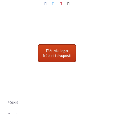
Facebook
Twitter
Pinterest
Netfang
Fáðu vikulegar
fréttir í tölvupósti
FÓLKIÐ