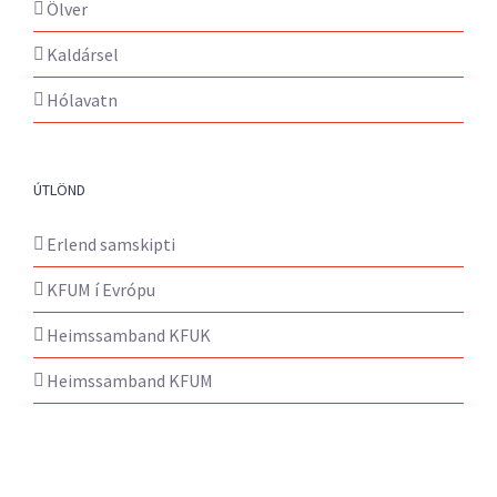
Ölver
Kaldársel
Hólavatn
ÚTLÖND
Erlend samskipti
KFUM í Evrópu
Heimssamband KFUK
Heimssamband KFUM