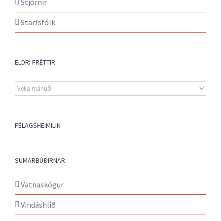
Stjórnir
Starfsfólk
ELDRI FRÉTTIR
Eldri
fréttir
FÉLAGSHEIMILIN
SUMARBÚÐIRNAR
Vatnaskógur
Vindáshlíð