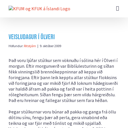
Farðu
beint
að
efni
síðunnar
Veisludagur í Ölveri
Höfundur:
Ritstjórn
|
9. október 2009
Það voru ljúfar stúlkur sem vöknuðu í sólina hér í Ölveri í
morgun. Eftir morgunverð var Biblíulesturinn og síðan
fékk vinningslið brennókeppninnar að keppa við
foringjana. Eftir þann leik kepptu allar stúlkur flokksins
við foringjana og var mikið fjör! Að loknum hádegisverði
var haldið áfram að pakka og farið var í heita pottinn í
rólegheitunum. Síðan fengu þær sem vildu hárgreiðslu.
Það eru hreinar og fallegar stúlkur sem fara héðan.
Þegar stúlkurnar voru búnar að pakka og ganga frá öllu
dótinu sínu, fengu þær að perla, gera vinabönd eða
teikna og var fjör með tónlist og mikið spjallað.