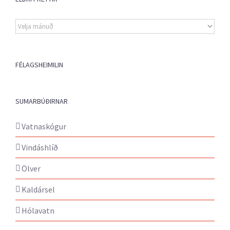
Eldri
fréttir
FÉLAGSHEIMILIN
SUMARBÚÐIRNAR
Vatnaskógur
Vindáshlíð
Ölver
Kaldársel
Hólavatn