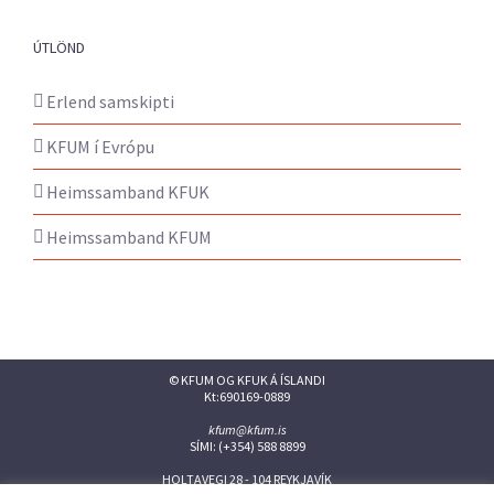
ÚTLÖND
Erlend samskipti
KFUM í Evrópu
Heimssamband KFUK
Heimssamband KFUM
© KFUM OG KFUK Á ÍSLANDI
Kt:690169-0889
kfum@kfum.is
SÍMI: (+354) 588 8899
HOLTAVEGI 28 - 104 REYKJAVÍK