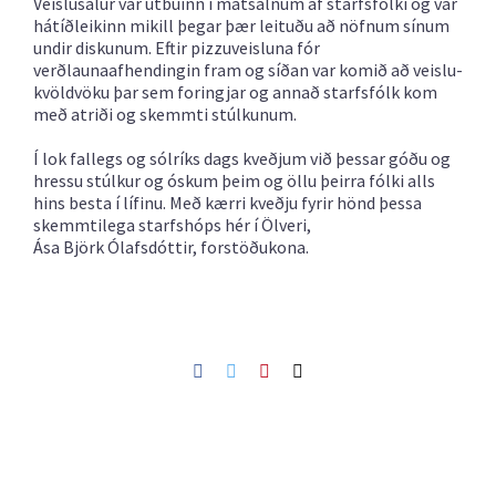
Veislusalur var útbúinn í matsalnum af starfsfólki og var
hátíðleikinn mikill þegar þær leituðu að nöfnum sínum
undir diskunum. Eftir pizzuveisluna fór
verðlaunaafhendingin fram og síðan var komið að veislu-
kvöldvöku þar sem foringjar og annað starfsfólk kom
með atriði og skemmti stúlkunum.
Í lok fallegs og sólríks dags kveðjum við þessar góðu og
hressu stúlkur og óskum þeim og öllu þeirra fólki alls
hins besta í lífinu. Með kærri kveðju fyrir hönd þessa
skemmtilega starfshóps hér í Ölveri,
Ása Björk Ólafsdóttir, forstöðukona.
Facebook
Twitter
Pinterest
Netfang