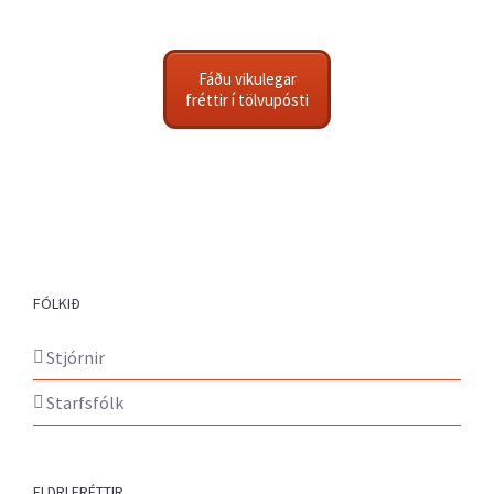
Fáðu vikulegar
fréttir í tölvupósti
FÓLKIÐ
Stjórnir
Starfsfólk
ELDRI FRÉTTIR