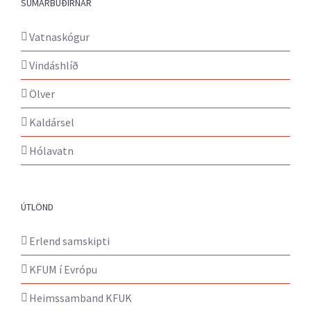
SUMARBÚÐIRNAR
Vatnaskógur
Vindáshlíð
Ölver
Kaldársel
Hólavatn
ÚTLÖND
Erlend samskipti
KFUM í Evrópu
Heimssamband KFUK