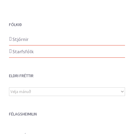
FÓLKIÐ
Stjórnir
Starfsfólk
ELDRI FRÉTTIR
Eldri
fréttir
FÉLAGSHEIMILIN