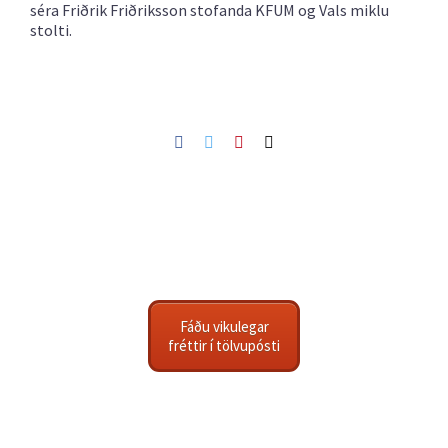
séra Friðrik Friðriksson stofanda KFUM og Vals miklu
stolti.
Facebook
Twitter
Pinterest
Netfang
Fáðu vikulegar
fréttir í tölvupósti