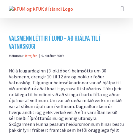
Farðu
beint
að
efni
síðunnar
Valsmenn léttir í lund – að hjálpa til í
Vatnaskógi
Höfundur:
Ritstjórn
|
9. október 2009
Nú á laugardaginn (3. október) heimsóttu um 30
Valsmenn, drengir 10 til 12 ára og nokkrir feður
Vatnaskóg. Tilgangur heimsóknarinnar var að hjálpa til
við umhirðu á aðal knattspyrnuvelli staðarins. Tóku þeir
rækilega til hendinni við að stinga í burtu fífla og aðrar
ójöfnur af vellinum. Um var að ræða mikið verk en mikið
var af slíkum ójöfnum í vellinum. Dugnaður skein úr
hverju andliti og gekk verkið vel. Á eftir var síðan leikið
sér bæði í íþróttahúsinu og einnig utandyra.
Skógarmenn kunna þessum heiðursmönnum hinar bestu
þakkir fyrir frábært framtak sem hefði örugglega fyllt