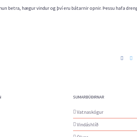
mun betra, hægur vindur og því eru bátarnir opnir. Þessu hafa dreng
Faceb
Tw
N
SUMARBÚÐIRNAR
Vatnaskógur
Vindáshlíð