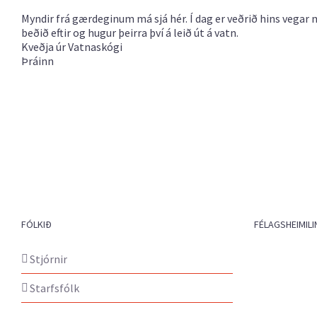
Myndir frá gærdeginum má sjá hér. Í dag er veðrið hins vegar 
beðið eftir og hugur þeirra því á leið út á vatn.
Kveðja úr Vatnaskógi
Þráinn
FÓLKIÐ
FÉLAGSHEIMILI
Stjórnir
Starfsfólk