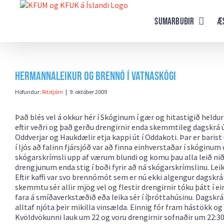
Farðu
beint
Sumarbuðir
Æ
að
efni
síðunnar
Hermannaleikur og brennó í Vatnaskógi
Höfundur:
Ritstjórn
|
9. október 2009
Það blés vel á okkur hér í Skóginum í gær og hitastigið held
eftir veðri og það gerðu drengirnir enda skemmtileg dagskrá ú
Oddverjar og Haukdælir etja kappi út í Oddakoti. Þar er bari
í ljós að falinn fjársjóð var að finna einhverstaðar í skóginu
skógarskrímsli upp af værum blundi og komu þau alla leið niðu
drengjunum enda stig í boði fyrir að ná skógarskrímslinu. Le
Eftir kaffi var svo brennómót sem er nú ekki algengur dagskr
skemmtu sér allir mjög vel og flestir drengirnir tóku þátt í 
fara á smíðaverkstæðið eða leika sér í íþróttahúsinu. Dagskrá
alltaf njóta þeir mikilla vinsælda. Einnig fór fram hástökk og 
Kvöldvökunni lauk um 22 og voru drengirnir sofnaðir um 22:30