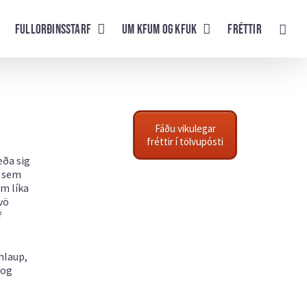
Fullorðinsstarf
UM KFUM og KFUK
Fréttir
Fáðu vikulegar
fréttir í tölvupósti
æða sig
r sem
om líka
vö
f
hlaup,
 og