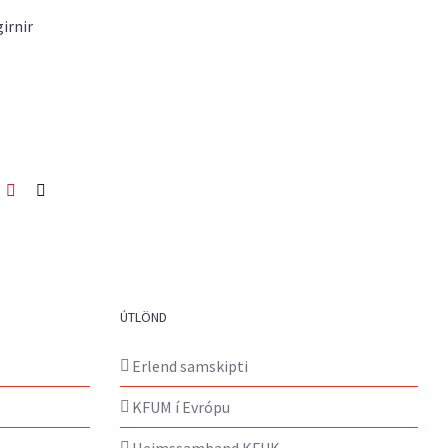
irnir
ook
itter
Pinterest
Netfang
ÚTLÖND
Erlend samskipti
KFUM í Evrópu