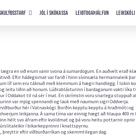
skulýðsstarf
Jól í skókassa
Leiðtogaþjálfun
Leikskóli
ur lægra en við erum vanir svona á sumardögum. En auðvelt erað kl
tivið. Eftir hádegismat var farið í hinn sívinsæla hermannaleik þa
st um líf sem eru táknuð með klemmum á hægri handlegg. Í lokin k
m og leitu liðin að honum. Lúðrablásturinn í bardaganum vakti líka t
r í Oddakot til ná sér í mat. En skrímslin voru snarlega stoppuð a
ikurinn var mjög spennandi og lauk með naumum sigri Oddverja.
árviðburður hér í Vatnaskógi. Borðin kepptu kepptu á hraðmóti og
einhverjum leikjanna. Á sama tíma var einnig hægt að hlaupa 400 m 
inn hélt svo áfram eftir kvöldmat og þá voru heitu pottarnir opnir
úrslitaleikir í bikarkeppninni í knattspyrnu.
, þreyttir eftir viðburðarríkan og skemmtilegan dag.