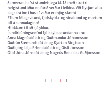
Samveran hefst stundvíslega kl. 15 með stuttri
helgistund áður en farið verður í leikina. Við flytjum alla
dagskrá inn í hús ef veður er mjög slæmt!
Eflum félagsvitund, fjölskyldu- og vinabönd og mætum
öll á sunnudaginn!
Hlökkum til að sjá ykkur.
Í undirbúningsnefnd fjölskyldustundanna eru:
Anna Magnúsdóttir og Guðmundur Jóhannsson
Guðrún Sæmundsdóttir og Kjartan Birgisson
Guðbjörg Lilja Erlendsdóttir og Gísli Jónsson
Ólöf Jóna Jónsdóttir og Magnús Benedikt Guðjónsson
Facebook
Twitter
Pinterest
Netfang