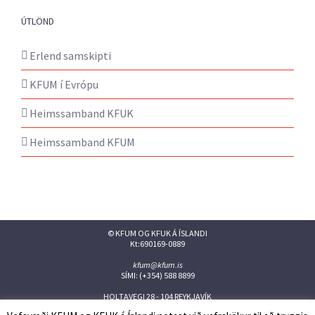
ÚTLÖND
Erlend samskipti
KFUM í Evrópu
Heimssamband KFUK
Heimssamband KFUM
© KFUM OG KFUK Á ÍSLANDI
Kt:690169-0889
kfum@kfum.is
SÍMI: (+354) 588 8899
HOLTAVEGI 28 - 104 REYKJAVÍK