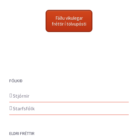
Fáðu vikulegar
fréttir í tölvupósti
FÓLKIÐ
Stjórnir
Starfsfólk
ELDRI FRÉTTIR