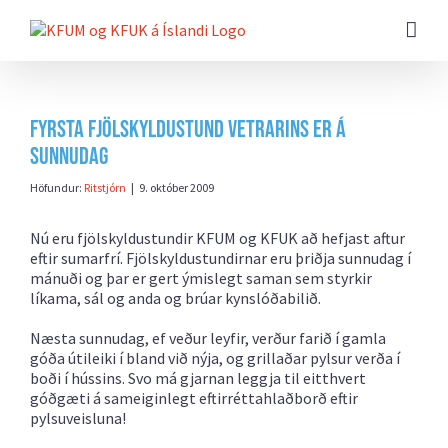
Farðu
beint
að
efni
síðunnar
Fyrsta fjölskyldustund vetrarins er á
sunnudag
Höfundur:
Ritstjórn
|
9. október 2009
Nú eru fjölskyldustundir KFUM og KFUK að hefjast aftur
eftir sumarfrí. Fjölskyldustundirnar eru þriðja sunnudag í
mánuði og þar er gert ýmislegt saman sem styrkir
líkama, sál og anda og brúar kynslóðabilið.
Næsta sunnudag, ef veður leyfir, verður farið í gamla
góða útileiki í bland við nýja, og grillaðar pylsur verða í
boði í hússins. Svo má gjarnan leggja til eitthvert
góðgæti á sameiginlegt eftirréttahlaðborð eftir
pylsuveisluna!