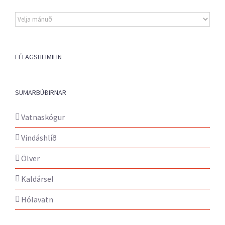
Eldri
fréttir
FÉLAGSHEIMILIN
SUMARBÚÐIRNAR
Vatnaskógur
Vindáshlíð
Ölver
Kaldársel
Hólavatn