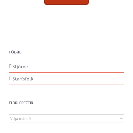
FÓLKIÐ
Stjórnir
Starfsfólk
ELDRI FRÉTTIR
Eldri
fréttir