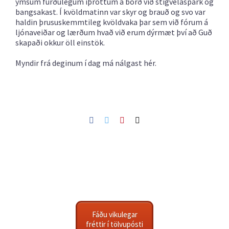
ýmsum furðulegum íþróttum á borð við stígvélaspark og
bangsakast. Í kvöldmatinn var skyr og brauð og svo var
haldin þrususkemmtileg kvöldvaka þar sem við fórum á
ljónaveiðar og lærðum hvað við erum dýrmæt því að Guð
skapaði okkur öll einstök.
Myndir frá deginum í dag má nálgast
hér.
Facebook
Twitter
Pinterest
Netfang
Fáðu vikulegar
fréttir í tölvupósti