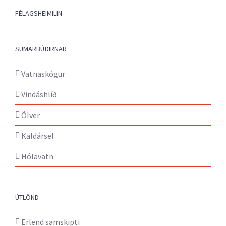
FÉLAGSHEIMILIN
SUMARBÚÐIRNAR
Vatnaskógur
Vindáshlíð
Ölver
Kaldársel
Hólavatn
ÚTLÖND
Erlend samskipti