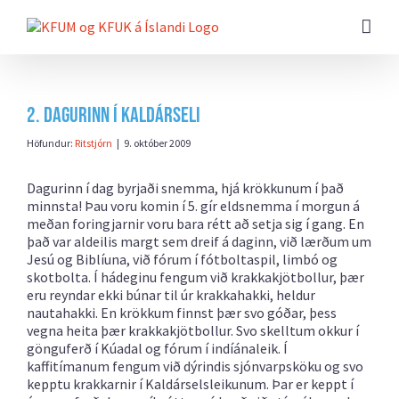
Farðu
beint
að
efni
síðunnar
2. dagurinn í Kaldárseli
Höfundur:
Ritstjórn
|
9. október 2009
Dagurinn í dag byrjaði snemma, hjá krökkunum í það
minnsta! Þau voru komin í 5. gír eldsnemma í morgun á
meðan foringjarnir voru bara rétt að setja sig í gang. En
það var aldeilis margt sem dreif á daginn, við lærðum um
Jesú og Biblíuna, við fórum í fótboltaspil, limbó og
skotbolta. Í hádeginu fengum við krakkakjötbollur, þær
eru reyndar ekki búnar til úr krakkahakki, heldur
nautahakki. En krökkum finnst þær svo góðar, þess
vegna heita þær krakkakjötbollur. Svo skelltum okkur í
gönguferð í Kúadal og fórum í indíánaleik. Í
kaffitímanum fengum við dýrindis sjónvarpsköku og svo
kepptu krakkarnir í Kaldárselsleikunum. Þar er keppt í