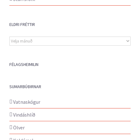
ELDRI FRÉTTIR
Eldri
fréttir
FÉLAGSHEIMILIN
SUMARBÚÐIRNAR
Vatnaskógur
Vindáshlíð
Ölver