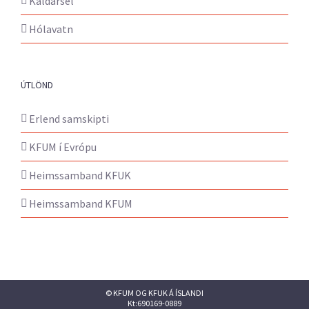
Kaldársel
Hólavatn
ÚTLÖND
Erlend samskipti
KFUM í Evrópu
Heimssamband KFUK
Heimssamband KFUM
© KFUM OG KFUK Á ÍSLANDI
Kt:690169-0889