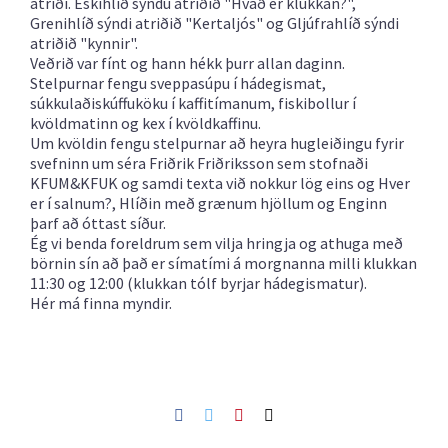
atriði. Eskihlíð sýndu atriðið "Hvað er klukkan?",
Grenihlíð sýndi atriðið "Kertaljós" og Gljúfrahlíð sýndi
atriðið "kynnir".
Veðrið var fínt og hann hékk þurr allan daginn.
Stelpurnar fengu sveppasúpu í hádegismat,
súkkulaðiskúffuköku í kaffitímanum, fiskibollur í
kvöldmatinn og kex í kvöldkaffinu.
Um kvöldin fengu stelpurnar að heyra hugleiðingu fyrir
svefninn um séra Friðrik Friðriksson sem stofnaði
KFUM&KFUK og samdi texta við nokkur lög eins og Hver
er í salnum?, Hlíðin með grænum hjöllum og Enginn
þarf að óttast síður.
Ég vi benda foreldrum sem vilja hringja og athuga með
börnin sín að það er símatími á morgnanna milli klukkan
11:30 og 12:00 (klukkan tólf byrjar hádegismatur).
Hér má finna
myndir.
Facebook
Twitter
Pinterest
Netfang