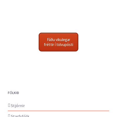
Fáðu vikulegar
fréttir í tölvupósti
FÓLKIÐ
Stjórnir
Starfsfólk