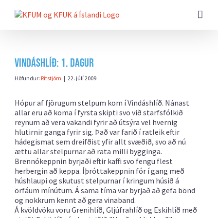
Farðu
beint
að
efni
síðunnar
Vindáshlíð: 1. dagur
Höfundur:
Ritstjórn
|
22. júlí 2009
Hópur af fjörugum stelpum kom í Vindáshlíð. Nánast
allar eru að koma í fyrsta skipti svo við starfsfólkið
reynum að vera vakandi fyrir að útsýra vel hvernig
hlutirnir ganga fyrir sig. Það var farið í ratleik eftir
hádegismat sem dreifðist yfir allt svæðið, svo að nú
ættu allar stelpurnar að rata milli bygginga.
Brennókeppnin byrjaði eftir kaffi svo fengu flest
herbergin að keppa. Íþróttakeppnin fór í gang með
húshlaupi og skutust stelpurnar í kringum húsið á
örfáum mínútum. Á sama tíma var byrjað að gefa bönd
og nokkrum kennt að gera vinaband.
Á kvöldvöku voru Grenihlíð, Gljúfrahlíð og Eskihlíð með