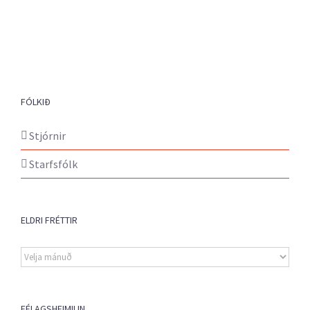
FÓLKIÐ
Stjórnir
Starfsfólk
ELDRI FRÉTTIR
Eldri
fréttir
FÉLAGSHEIMILIN