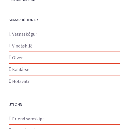
SUMARBÚÐIRNAR
Vatnaskógur
Vindáshlíð
Ölver
Kaldársel
Hólavatn
ÚTLÖND
Erlend samskipti