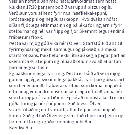
Veislan hófst síðan með hátíðarkvöldmat sem hófst
klukkan 17:30 þar sem boðið var upp á pizzur og ís.
Verðlaun voru afhent fyrir m.a. hæfileikakeppni,
íþróttakeppni og hegðunarkeppni. Kvöldvakan hófst
síðan fljótlega eftir matinn og þá léku foringjarnir fyrir
stelpurnar og hér var flipp og fjör. Skemmtilegur endir á
frábærum flokk.
Þetta var mjög góð vika hér í Ölveri. Starfsfólkið allt til
fyrirmyndar og mikill samhugur og jákvæðni á meðal
starfsfólksins. Það hefur ekki lítið að segja þegar þarf að
skemmta 46 stelpum og hlúa að öllum svo að allar fari
þær ánægðar heim.
Ég þakka innilega fyrir mig. Þetta er búið að vera mjög
gaman og ég er svo innilega þakklát fyrir það góða starf
sem hér er unnið, frábærar stelpur sem koma hingað ár
eftir ár og vonandi einhverjar sem eiga eftir að vinna hér
sem foringjar í framtíðinni. Ég sé að minnsta kosti efni í
góða foringja hér í hópnum. Guð blessi Ölver,
starfsfólkið og umfram allt allar telpur sem hingað
koma. Guð gefi að Ölver eigi sér stað í hjörtum þeirra og
þær mættu eiga góðar minningar héðan.
Kær kveðja