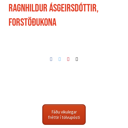
Ragnhildur Ásgeirsdóttir,
forstöðukona
Facebook
Twitter
Pinterest
Netfang
Fáðu vikulegar
fréttir í tölvupósti