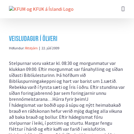
Farðu
beint
að
efni
síðunnar
Veisludagur í Ölveri
Höfundur:
Ritstjórn
|
22. júlí 2009
Stelpurnar voru vaktar kl. 08:30 og morgunmatur var
klukkan 09:00. Eftir morgunmat var fánahylling og síðan
síðasti Biblíulesturinn. Þá höfðum við
Biblíuspurningakeppni og hart var barist um 1.sætið.
Rebekka varð í fyrsta sæti og Íris í öðru. Eftir stundina var
síðan foringjabrennó þar sem foringjarnir unnu
brennómeistarana…Húrra fyrir þeim!
J
Í hádegismat var boðið upp á súpu og nýtt heimabakað
brauð en ráðskonan hefur verið mjög dugleg alla vikuna
að baka brauð og bollur. Eftir hádegismat fóru
stelpurnar í leiki, í pottinn og sturtu. Margar fengu
fléttur í hárið og eftir kaffi var farið í veislufötin.