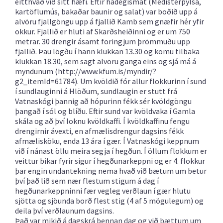
eitthvað við sitt hæfi. Eftir hádegismat (Medisterpylsa,
kartöflumús, bakaðar baunir og salat) var boðið upp á
alvöru fjallgöngu upp á fjallið Kamb sem gnæfir hér yfir
okkur. Fjallið er hluti af Skarðsheiðinni og er um 750
metrar. 30 drengir ásamt foringjum þrömmuðu upp
fjallið. Þau lögðu í hann klukkan 13.30 og komu tilbaka
klukkan 18.30, sem sagt alvöru ganga eins og sjá má á
myndunum (http://www.kfum.is/myndir/?
g2_itemId=61784). Um kvöldið fór allur flokkurinn í sund
í sundlauginni á Hlöðum, sundlaugin er stutt frá
Vatnaskógi þannig að hópurinn fékk sér kvöldgöngu
þangað í sól og blíðu. Eftir sund var kvöldvaka í Gamla
skála og að því loknu kvöldkaffi. Í kvöldkaffinu fengu
drengirnir ávexti, en afmælisdrengur dagsins fékk
afmælisköku, enda 13 ára í gær. Í Vatnaskógi keppnum
við í nánast öllu meira segja í hegðun. Í öllum flokkum er
veittur bikar fyrir sigur í hegðunarkeppni og er 4. flokkur
þar engin undantekning nema hvað við bætum um betur
því það lið sem nær flestum stigum á dag í
hegðunarkeppninni fær vegleg verðlaun í gær hlutu
sjötta og sjöunda borð flest stig (4 af 5 mögulegum) og
deila því verðlaunum dagsins.
Það var mikið á dagskrá þennan dag og við bættum um