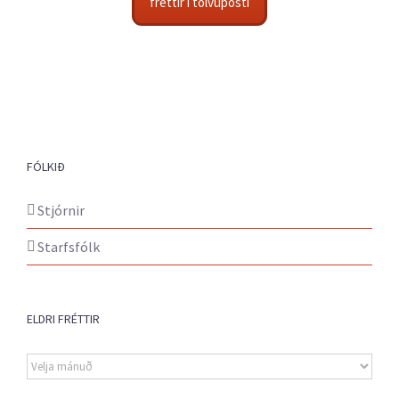
fréttir í tölvupósti
FÓLKIÐ
Stjórnir
Starfsfólk
ELDRI FRÉTTIR
Eldri
fréttir