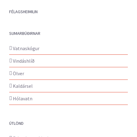
FÉLAGSHEIMILIN
SUMARBÚÐIRNAR
Vatnaskógur
Vindáshlíð
Ölver
Kaldársel
Hólavatn
ÚTLÖND