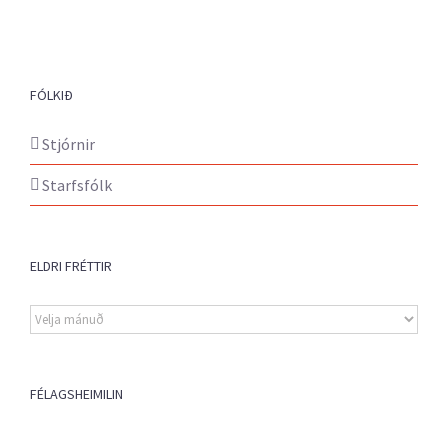
FÓLKIÐ
Stjórnir
Starfsfólk
ELDRI FRÉTTIR
Eldri
fréttir
FÉLAGSHEIMILIN