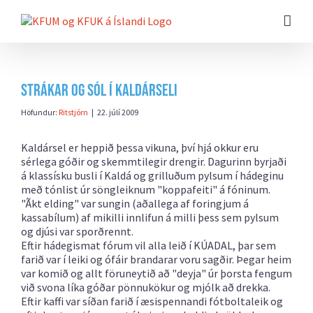
Farðu
beint
að
efni
síðunnar
Strákar og sól í Kaldárseli
Höfundur:
Ritstjórn
|
22. júlí 2009
Kaldársel er heppið þessa vikuna, því hjá okkur eru
sérlega góðir og skemmtilegir drengir. Dagurinn byrjaði
á klassísku busli í Kaldá og grilluðum pylsum í hádeginu
með tónlist úr söngleiknum "koppafeiti" á fóninum.
"Ãkt elding" var sungin (aðallega af foringjum á
kassabílum) af mikilli innlifun á milli þess sem pylsum
og djúsi var sporðrennt.
Eftir hádegismat fórum vil alla leið í KÚADAL, þar sem
farið var í leiki og ófáir brandarar voru sagðir. Þegar heim
var komið og allt föruneytið að "deyja" úr þorsta fengum
við svona líka góðar pönnukökur og mjólk að drekka.
Eftir kaffi var síðan farið í æsispennandi fótboltaleik og