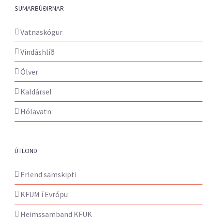
SUMARBÚÐIRNAR
Vatnaskógur
Vindáshlíð
Ölver
Kaldársel
Hólavatn
ÚTLÖND
Erlend samskipti
KFUM í Evrópu
Heimssamband KFUK