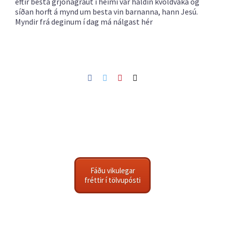
eftir besta grjónagraut í heimi var haldin kvöldvaka og
síðan horft á mynd um besta vin barnanna, hann Jesú.
Myndir frá deginum í dag má nálgast
hér
Facebook
Twitter
Pinterest
Netfang
Fáðu vikulegar
fréttir í tölvupósti