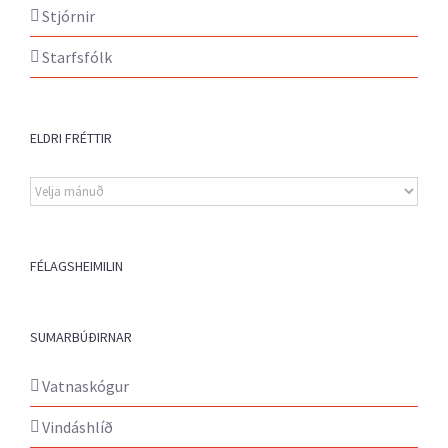
Stjórnir
Starfsfólk
ELDRI FRÉTTIR
Eldri
fréttir
FÉLAGSHEIMILIN
SUMARBÚÐIRNAR
Vatnaskógur
Vindáshlíð