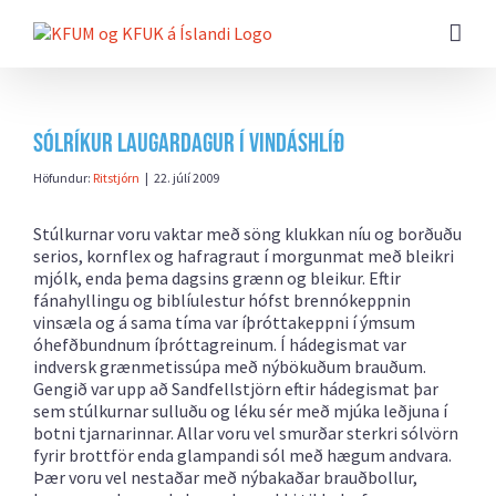
Farðu
beint
að
efni
síðunnar
Sólríkur laugardagur í Vindáshlíð
Höfundur:
Ritstjórn
|
22. júlí 2009
Stúlkurnar voru vaktar með söng klukkan níu og borðuðu
serios, kornflex og hafragraut í morgunmat með bleikri
mjólk, enda þema dagsins grænn og bleikur. Eftir
fánahyllingu og biblíulestur hófst brennókeppnin
vinsæla og á sama tíma var íþróttakeppni í ýmsum
óhefðbundnum íþróttagreinum. Í hádegismat var
indversk grænmetissúpa með nýbökuðum brauðum.
Gengið var upp að Sandfellstjörn eftir hádegismat þar
sem stúlkurnar sulluðu og léku sér með mjúka leðjuna í
botni tjarnarinnar. Allar voru vel smurðar sterkri sólvörn
fyrir brottför enda glampandi sól með hægum andvara.
Þær voru vel nestaðar með nýbakaðar brauðbollur,