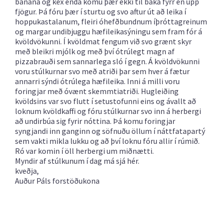
banana og kex enda komu þær ekki til baka fyrr en upp
fjögur. Þá fóru þær í sturtu og svo aftur út að leika í
hoppukastalanum, fleiri óhefðbundnum íþróttagreinum
og margar undibjuggu hæfileikasýningu sem fram fór á
kvöldvökunni. Í kvöldmat fengum við svo grænt skyr
með bleikri mjólk og með því ótrúlegt magn af
pizzabrauði sem sannarlega sló í gegn. Á kvöldvökunni
voru stúlkurnar svo með atriði þar sem hver á fætur
annarri sýndi ótrúlega hæfileika. Inni á milli voru
foringjar með óvænt skemmtiatriði. Hugleiðing
kvöldsins var svo flutt í setustofunni eins og ávallt að
loknum kvöldkaffi og fóru stúlkurnar svo inn á herbergi
að undirbúa sig fyrir nóttina. Þá komu foringjar
syngjandi inn ganginn og söfnuðu öllum í náttfatapartý
sem vakti mikla lukku og að því loknu fóru allir í rúmið.
Ró var komin í öll herbergi um miðnætti.
Myndir af stúlkunum í dag má sjá
hér.
kveðja,
Auður Páls forstöðukona