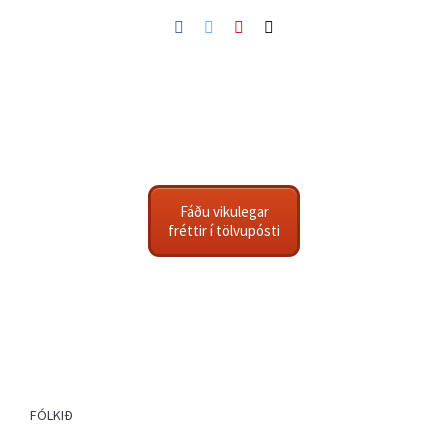
Facebook
Twitter
Pinterest
Netfang
Fáðu vikulegar
fréttir í tölvupósti
FÓLKIÐ