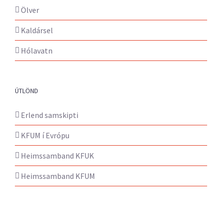
Ölver
Kaldársel
Hólavatn
ÚTLÖND
Erlend samskipti
KFUM í Evrópu
Heimssamband KFUK
Heimssamband KFUM