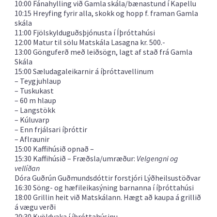
10:00 Fánahylling við Gamla skála/bænastund í Kapellu
10:15 Hreyfing fyrir alla, skokk og hopp f. framan Gamla
skála
11:00 Fjölskylduguðsþjónusta í Íþróttahúsi
12:00 Matur til sölu Matskála Lasagna kr. 500.-
13:00 Gönguferð með leiðsögn, lagt af stað frá Gamla
Skála
15:00 Sæludagaleikarnir á íþróttavellinum
– Teygjuhlaup
– Tuskukast
– 60 m hlaup
– Langstökk
– Kúluvarp
– Enn frjálsari íþróttir
– Aflraunir
15:00 Kaffihúsið opnað –
15:30 Kaffihúsið – Fræðsla/umræður:
Velgengni og
vellíðan
Dóra Guðrún Guðmundsdóttir forstjóri Lýðheilsustöðvar
16:30 Söng- og hæfileikasýning barnanna í íþróttahúsi
18:00 Grillin heit við Matskálann. Hægt að kaupa á grillið
á vægu verði
20:30 Kvöldvaka í íþróttahúsinu