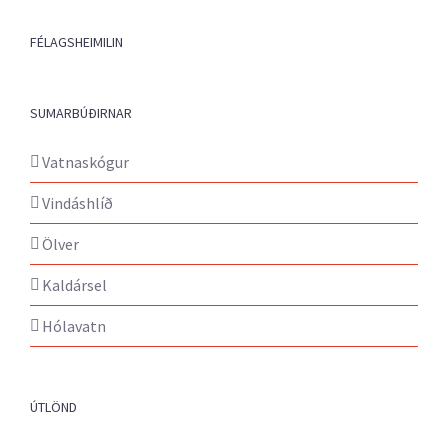
FÉLAGSHEIMILIN
SUMARBÚÐIRNAR
Vatnaskógur
Vindáshlíð
Ölver
Kaldársel
Hólavatn
ÚTLÖND