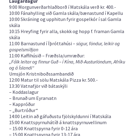
Laugardagur
9:00 Morgunverðarhlaðborð í Matskála verð kr. 400.-
10:00 Fánahylling við Gamla skála/bænastund í Kapellu
10:00 Skráning og upphitun fyrir gospelkór í sal Gamla
skála
10:15 Hreyfing fyrir alla, skokk og hopp f. framan Gamla
skála
11:00 Barnastund í Íþróttahúsi –
sögur, föndur, leikir og
gospelsmiðjan
11:00 Kaffihúsið – Fræðsla/umræður:
„
Fólk leitar og finnur Guð – í Kína, Mið-Austurlöndum, Afríku
og á Íslandi“
Umsjón Kristniboðssambandið
12:00 Matur til sölu Matskála Pizza kr. 500.-
13:30 Vatnafjör við bátaskýli
– Koddaslagur
– Brunað um Eyrarvatn
– Kappróður
– „Burtróður“
14:00 Leitin að gáfuðustu fjölskyldunni í Matskála
15:00 Knattspyrnuhátíð á knattspyrnuvellinum
– 15:00 Knattspyrna fyrir 0-12 ára
– 15:00 Knattspyrna fyrir 13-17 ára