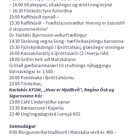
– 16:00 Vítakeppni, vítakóngur og drottning krýnd
– 16:30 Fótbolti fyrir fullorðna
15:00 Kaffihúsið opnað –
15:30 Kaffihúsið – Fræðsla/umræður
:
Hvernig er ástandið
á sköpunarverkinu?
Dr. Halldór Björnsson veðurfræðingur
14:30 Skráning vegna Söng- hæfileikasýningu barnanna
15:30 Fjölskyldubingó í íþróttahúsi, glæsilegir vinningar
16:00 Kassabílarallý á íþróttavelli (2 í hverju liði).
18:00 Grillin heit við Matskálann.
Grillað gæðalambalæri til stuðnings nýbyggingu
Vatnaskógar kr. 1.500.-
20:00 Kvöldvaka í íþróttahúsinu
22:00 Tónleikar
,
Karlakór KFUM, „Hvar er Mjallhvít“, Regína Ósk og
Sigursveinn Þór
23:00 Café Lindarrjóður opnar
23:30 Bænastund í Kapellu
23:40 Unglingadagskrá í umsjá KSS
Sunnudagur
9:00 Morgunverðarhlaðborð í Matskála verð kr. 400.-