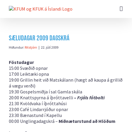
Farðu
beint
að
efni
síðunnar
Sæludagar 2009 dagskrá
Höfundur:
Ritstjórn
|
22. júlí 2009
Föstudagur
15:00 Svæðið opnar
17:00 Leiktæki opna
19:00 Grillin heit við Matskálann (hægt að kaupa á grillið
á vægu verði)
19:30 Gospelsmiðja í sal Gamla skála
20:00 Knattspyrna á íþróttavelli
–
Frjáls fótbolti
21:30 Kvöldvaka í íþróttahúsi
23:00 Café Lindarrjóður opnar
23:30 Bænastund í Kapellu
00:00 Unglingadagskrá –
Miðnæturstund að Hlöðum