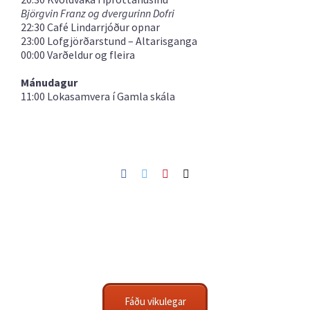
Björgvin Franz og dvergurinn Dofri
22:30 Café Lindarrjóður opnar
23:00 Lofgjörðarstund – Altarisganga
00:00 Varðeldur og fleira
Mánudagur
11:00 Lokasamvera í Gamla skála
Facebook
Twitter
Pinterest
Netfang
Fáðu vikulegar