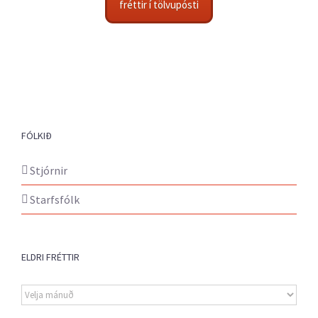
fréttir í tölvupósti
FÓLKIÐ
Stjórnir
Starfsfólk
ELDRI FRÉTTIR
Eldri
fréttir