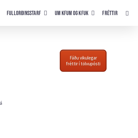
Fullorðinsstarf
UM KFUM og KFUK
Fréttir
Fáðu vikulegar
fréttir í tölvupósti
 á