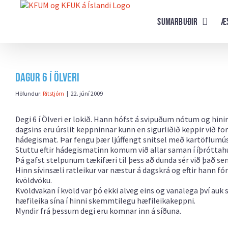
Farðu
beint
Sumarbuðir
Æ
að
efni
síðunnar
Dagur 6 í Ölveri
Höfundur:
Ritstjórn
|
22. júní 2009
Degi 6 í Ölveri er lokið. Hann hófst á svipuðum nótum og hinir 
dagsins eru úrslit keppninnar kunn en sigurliðið keppir við fo
hádegismat. Þar fengu þær ljúffengt snitsel með kartöflumú
Stuttu eftir hádegismatinn komum við allar saman í íþróttahús
Þá gafst stelpunum tækifæri til þess að dunda sér við það sem 
Hinn sívinsæli ratleikur var næstur á dagskrá og eftir hann 
kvöldvöku.
Kvöldvakan í kvöld var þó ekki alveg eins og vanalega því auk
hæfileika sína í hinni skemmtilegu hæfileikakeppni.
Myndir frá þessum degi eru komnar inn á síðuna.