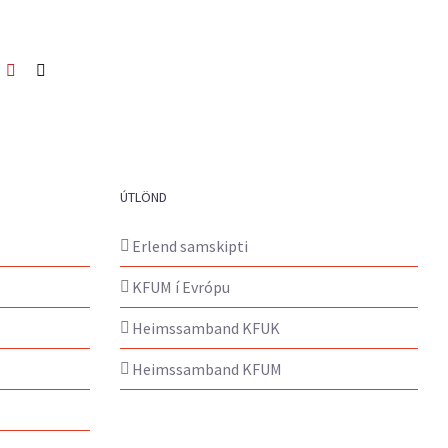
ook
itter
Pinterest
Netfang
ÚTLÖND
Erlend samskipti
KFUM í Evrópu
Heimssamband KFUK
Heimssamband KFUM