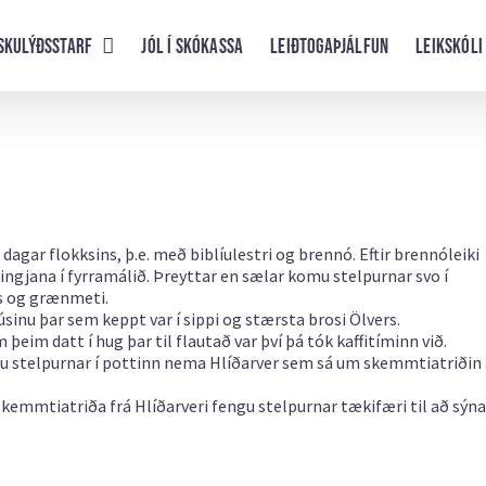
skulýðsstarf
Jól í skókassa
Leiðtogaþjálfun
Leikskóli
dagar flokksins, þ.e. með biblíulestri og brennó. Eftir brennóleiki
ringjana í fyrramálið. Þreyttar en sælar komu stelpurnar svo í
s og grænmeti.
inu þar sem keppt var í sippi og stærsta brosi Ölvers.
þeim datt í hug þar til flautað var því þá tók kaffitíminn við.
fóru stelpurnar í pottinn nema Hlíðarver sem sá um skemmtiatriðin
 skemmtiatriða frá Hlíðarveri fengu stelpurnar tækifæri til að sýna