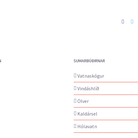
Faceb
Tw
N
SUMARBÚÐIRNAR
Vatnaskógur
Vindáshlíð
Ölver
Kaldársel
Hólavatn