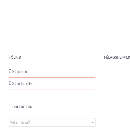
FÓLKIÐ
FÉLAGSHEIMILI
Stjórnir
Starfsfólk
ELDRI FRÉTTIR
Eldri
fréttir