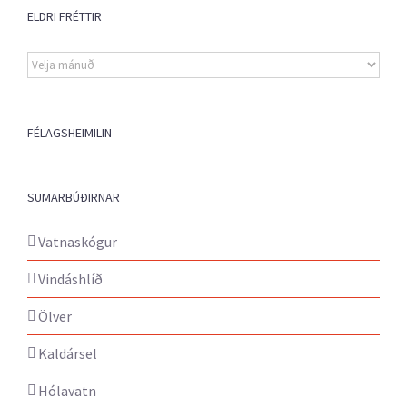
ELDRI FRÉTTIR
Eldri
fréttir
FÉLAGSHEIMILIN
SUMARBÚÐIRNAR
Vatnaskógur
Vindáshlíð
Ölver
Kaldársel
Hólavatn