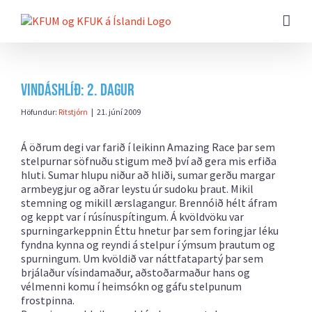
Farðu
beint
að
efni
síðunnar
Vindáshlíð: 2. dagur
Höfundur:
Ritstjórn
|
21. júní 2009
Á öðrum degi var farið í leikinn Amazing Race þar sem
stelpurnar söfnuðu stigum með því að gera mis erfiða
hluti. Sumar hlupu niður að hliði, sumar gerðu margar
armbeygjur og aðrar leystu úr sudoku þraut. Mikil
stemning og mikill ærslagangur. Brennóið hélt áfram
og keppt var í rúsínuspítingum. Á kvöldvöku var
spurningarkeppnin Éttu hnetur þar sem foringjar léku
fyndna kynna og reyndi á stelpur í ýmsum þrautum og
spurningum. Um kvöldið var náttfatapartý þar sem
brjálaður vísindamaður, aðstoðarmaður hans og
vélmenni komu í heimsókn og gáfu stelpunum
frostpinna.