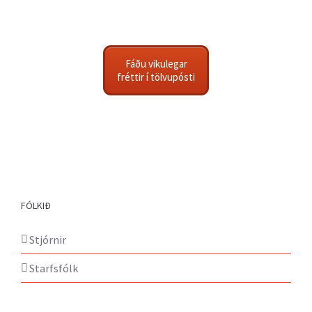
Fáðu vikulegar
fréttir í tölvupósti
FÓLKIÐ
Stjórnir
Starfsfólk