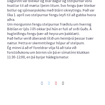
Dagurinn var bleikur og blár dagur og stelpurnar voru
hvattar til að mæta í þeim litum. Svo fengu þær bleikar
bollur og sjónvarpsköku með blárri skreytingu. Það var
líka 1. apríl svo stelpurnar fengu leyfi til að gabba hvora
aðra.
Um morguninn fengu stelpurnar fræðslu um hvernig
Biblían er ljós í lífi okkar því hún er full af orði Guðs. Á
hugleiðingu fengu þær að heyra um þakklæti.
Það hefur verið áberandi lítið um heimþrá þessar tvær
nætur. Þetta er skemmtilegur hópur af stelpum.
Ég minni á að ef foreldrar vilja fá að tala við
forstöðukonu um börnin sín þá er símatími klukkan
11:30-12:00, en þá byrjar hádegismatur.
Facebook
Twitter
Pinterest
Netfang