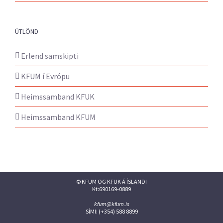
ÚTLÖND
Erlend samskipti
KFUM í Evrópu
Heimssamband KFUK
Heimssamband KFUM
© KFUM OG KFUK Á ÍSLANDI
Kt:690169-0889
kfum@kfum.is
SÍMI: (+354) 588 8899