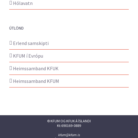
Hólavatn
ÚTLÖND
Erlend samskipti
KFUM í Evrópu
Heimssamband KFUK
Heimssamband KFUM
© KFUM OG KFUK Á ÍSLANDI
Kt:690169-0889
kfum@kfum.is