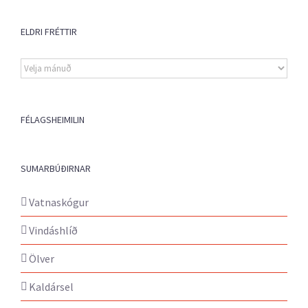
ELDRI FRÉTTIR
Eldri
fréttir
FÉLAGSHEIMILIN
SUMARBÚÐIRNAR
Vatnaskógur
Vindáshlíð
Ölver
Kaldársel