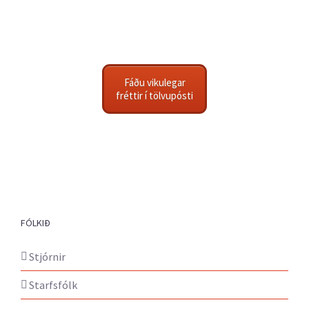
Fáðu vikulegar
fréttir í tölvupósti
FÓLKIÐ
Stjórnir
Starfsfólk