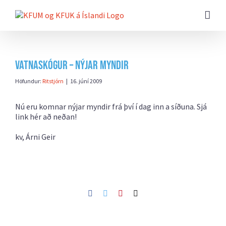
Farðu
beint
að
efni
síðunnar
Vatnaskógur – Nýjar myndir
Höfundur:
Ritstjórn
|
16. júní 2009
Nú eru komnar nýjar myndir frá því í dag inn a síðuna. Sjá
link hér að neðan!
kv, Árni Geir
Facebook
Twitter
Pinterest
Netfang