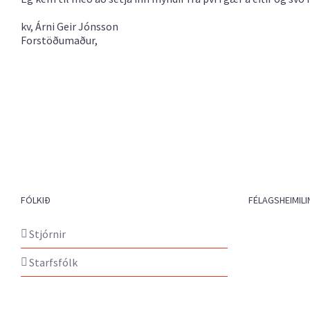
kv, Árni Geir Jónsson
Forstöðumaður,
FÓLKIÐ
FÉLAGSHEIMILI
Stjórnir
Starfsfólk