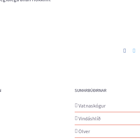
Faceb
Tw
N
SUMARBÚÐIRNAR
Vatnaskógur
Vindáshlíð
Ölver