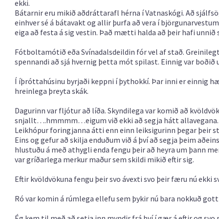
ekki.
Bátarnir eru mikið aðdráttarafl hérna í Vatnaskógi. Að sjálfsö
einhver sé á bátavakt og allir þurfa að vera í björgunarvest
eiga að festa á sig vestin. Það mætti halda að þeir hafi unnið
Fótboltamótið eða Svínadalsdeildin fór vel af stað. Greinil
spennandi að sjá hvernig þetta mót spilast. Einnig var boðið 
Í íþróttahúsinu byrjaði keppni í þythokkí. Þar inni er einnig h
hreinlega þreyta skák.
Dagurinn var fljótur að líða. Skyndilega var komið að kvöldvök
snjallt….hmmmm…eigum við ekki að segja hátt allavegana.
Leikhópur foringjanna átti enn einn leiksigurinn þegar þeir st
Eins og gefur að skilja enduðum við á því að segja þeim aðein
hlustuðu á með athygli enda fengu þeir að heyra um þann mer
var gríðarlega merkur maður sem skildi mikið eftir sig.
Eftir kvöldvökuna fengu þeir svo ávexti svo þeir færu nú ekki 
Ró var komin á rúmlega ellefu sem þykir nú bara nokkuð gott 
Ég kem til með að setja inn myndir frá því í gær á eftir og svo 