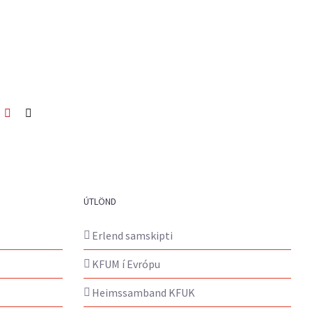
ook
itter
Pinterest
Netfang
ÚTLÖND
Erlend samskipti
KFUM í Evrópu
Heimssamband KFUK