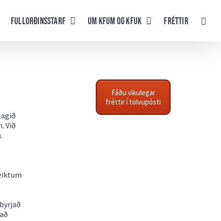
Fullorðinsstarf
UM KFUM og KFUK
Fréttir
Fáðu vikulegar
fréttir í tölvupósti
lagið
. Við
.
teiktum
 byrjað
það