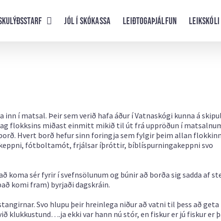
skulýðsstarf
Jól í skókassa
Leiðtogaþjálfun
Leikskóli
a inn í matsal. Þeir sem verið hafa áður í Vatnaskógi kunna á skipu
ulag flokksins miðast einmitt mikið til út frá uppröðun í matsalnum
orð. Hvert borð hefur sinn foringja sem fylgir þeim allan flokkinn
rkeppni, fótboltamót, frjálsar íþróttir, bíblíspurningakeppni svo
að koma sér fyrir í svefnsölunum og búnir að borða sig sadda af s
 það komi fram) byrjaði dagskráin.
tangirnar. Svo hlupu þeir hreinlega niður að vatni til þess að geta
við klukkustund….ja ekki var hann nú stór, en fiskur er jú fiskur er 