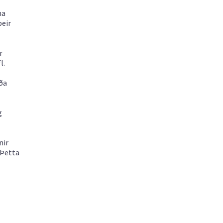
ma
þeir
r
l.
eða
g
nir
 Þetta