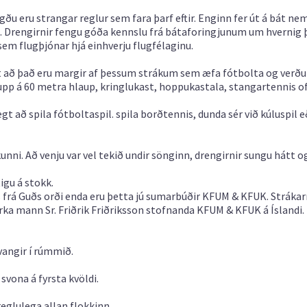
gðu eru strangar reglur sem fara þarf eftir. Enginn fer út á bát ne
um. Drengirnir fengu góða kennslu frá bátaforingjunum um hvernig 
 sem flugþjónar hjá einhverju flugfélaginu.
egt að það eru margir af þessum strákum sem æfa fótbolta og verðu
upp á 60 metra hlaup, kringlukast, hoppukastala, stangartennis of
ægt að spila fótboltaspil. spila borðtennis, dunda sér við kúluspil 
unni. Að venju var vel tekið undir sönginn, drengirnir sungu hátt o
igu á stokk.
s frá Guðs orði enda eru þetta jú sumarbúðir KFUM & KFUK. Strákar
ka mann Sr. Friðrik Friðriksson stofnanda KFUM & KFUK á Íslandi.
svangir í rúmmið.
svona á fyrsta kvöldi.
reglulega allan flokkinn.