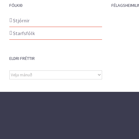
FÓLKIÐ
FÉLAGSHEIMILI
Stjórnir
Starfsfólk
ELDRI FRÉTTIR
Eldri
fréttir