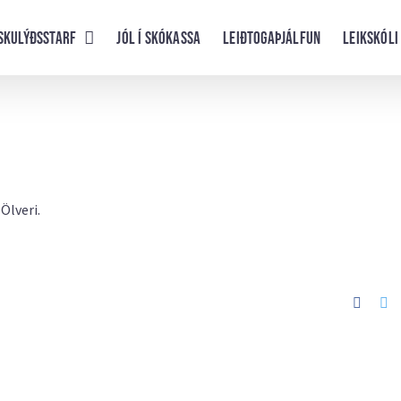
skulýðsstarf
Jól í skókassa
Leiðtogaþjálfun
Leikskóli
Ölveri.
Faceb
Tw