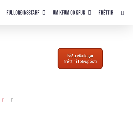
Fullorðinsstarf
UM KFUM og KFUK
Fréttir
Fáðu vikulegar
fréttir í tölvupósti
ook
itter
Pinterest
Netfang