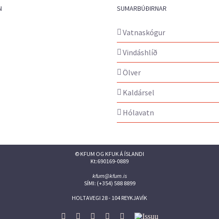
N
SUMARBÚÐIRNAR
Vatnaskógur
Vindáshlíð
Ölver
Kaldársel
Hólavatn
© KFUM OG KFUK Á ÍSLANDI
Kt:690169-0889
kfum@kfum.is
SÍMI: (+354) 588 8899
HOLTAVEGI 28 - 104 REYKJAVÍK
Facebook
Twitter
Instagram
Flickr
YouTube
Issuu