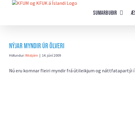
Farðu
beint
Sumarbuðir
Æ
að
efni
síðunnar
Nýjar myndir úr Ölveri
Höfundur:
Ritstjórn
|
14. júní 2009
Nú eru komnar fleiri myndir frá útileikjum og náttfatapartýi í 