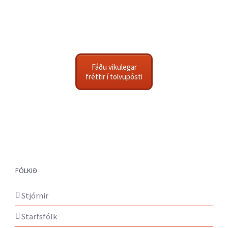
Fáðu vikulegar
fréttir í tölvupósti
FÓLKIÐ
Stjórnir
Starfsfólk