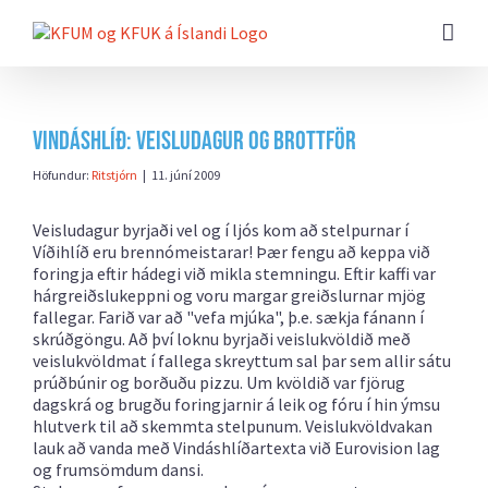
Farðu
beint
að
efni
síðunnar
Vindáshlíð: Veisludagur og brottför
Höfundur:
Ritstjórn
|
11. júní 2009
Veisludagur byrjaði vel og í ljós kom að stelpurnar í
Víðihlíð eru brennómeistarar! Þær fengu að keppa við
foringja eftir hádegi við mikla stemningu. Eftir kaffi var
hárgreiðslukeppni og voru margar greiðslurnar mjög
fallegar. Farið var að "vefa mjúka", þ.e. sækja fánann í
skrúðgöngu. Að því loknu byrjaði veislukvöldið með
veislukvöldmat í fallega skreyttum sal þar sem allir sátu
prúðbúnir og borðuðu pizzu. Um kvöldið var fjörug
dagskrá og brugðu foringjarnir á leik og fóru í hin ýmsu
hlutverk til að skemmta stelpunum. Veislukvöldvakan
lauk að vanda með Vindáshlíðartexta við Eurovision lag
og frumsömdum dansi.