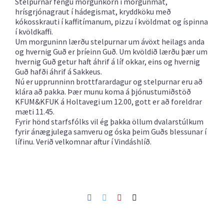
Stelpurnar fengu morgunkorn í morgunmat,
hrísgrjónagraut í hádegismat, kryddköku með
kókosskrauti í kaffitímanum, pizzu í kvöldmat og íspinna
í kvöldkaffi.
Um morguninn lærðu stelpurnar um ávöxt heilags anda
og hvernig Guð er þríeinn Guð. Um kvöldið lærðu þær um
hvernig Guð getur haft áhrif á líf okkar, eins og hvernig
Guð hafði áhrif á Sakkeus.
Nú er upprunninn brottfarardagur og stelpurnar eru að
klára að pakka. Þær munu koma á þjónustumiðstöð
KFUM&KFUK á Holtavegi um 12.00, gott er að foreldrar
mæti 11.45.
Fyrir hönd starfsfólks vil ég þakka öllum dvalarstúlkum
fyrir ánægjulega samveru og óska þeim Guðs blessunar í
lífinu. Verið velkomnar aftur í Vindáshlíð.
Facebook
Twitter
Pinterest
Netfang