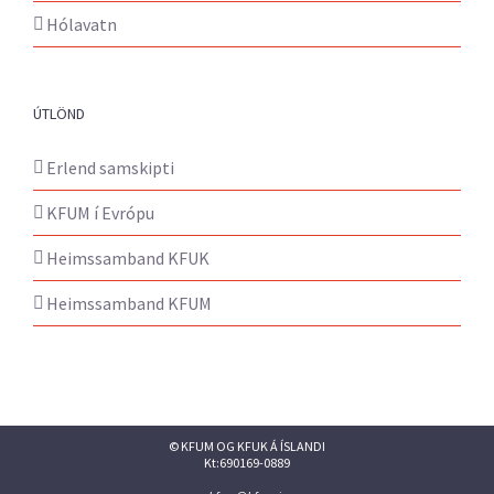
Hólavatn
ÚTLÖND
Erlend samskipti
KFUM í Evrópu
Heimssamband KFUK
Heimssamband KFUM
© KFUM OG KFUK Á ÍSLANDI
Kt:690169-0889