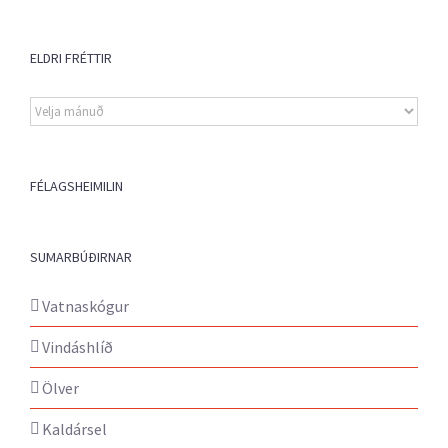
ELDRI FRÉTTIR
Eldri
fréttir
FÉLAGSHEIMILIN
SUMARBÚÐIRNAR
Vatnaskógur
Vindáshlíð
Ölver
Kaldársel