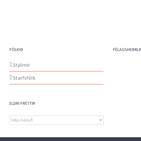
FÓLKIÐ
FÉLAGSHEIMILI
Stjórnir
Starfsfólk
ELDRI FRÉTTIR
Eldri
fréttir