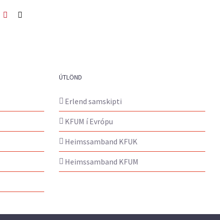
ook
itter
Pinterest
Netfang
ÚTLÖND
Erlend samskipti
KFUM í Evrópu
Heimssamband KFUK
Heimssamband KFUM