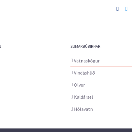
Faceb
Tw
N
SUMARBÚÐIRNAR
Vatnaskógur
Vindáshlíð
Ölver
Kaldársel
Hólavatn