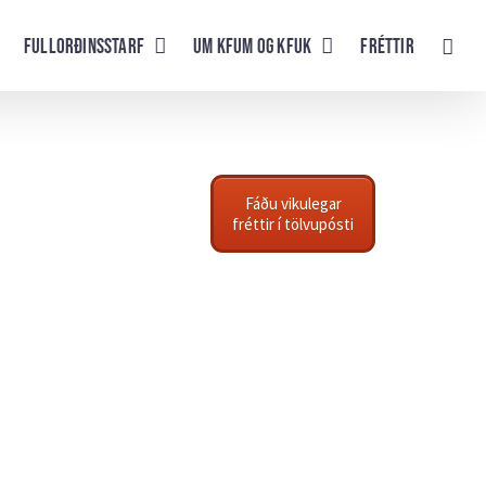
Fullorðinsstarf
UM KFUM og KFUK
Fréttir
Fáðu vikulegar
fréttir í tölvupósti