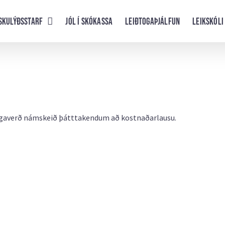
skulýðsstarf
Jól í skókassa
Leiðtogaþjálfun
Leikskóli
ugaverð námskeið þátttakendum að kostnaðarlausu.