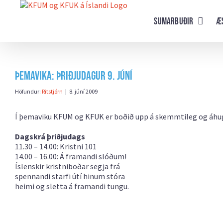
Farðu
beint
Sumarbuðir
Æ
að
efni
síðunnar
Þemavika: þriðjudagur 9. júní
Höfundur:
Ritstjórn
|
8. júní 2009
Í þemaviku KFUM og KFUK er boðið upp á skemmtileg og áh
Dagskrá þriðjudags
11.30 – 14.00: Kristni 101
14.00 – 16.00: Á framandi slóðum!
Íslenskir kristniboðar segja frá
spennandi starfi útí hinum stóra
heimi og sletta á framandi tungu.