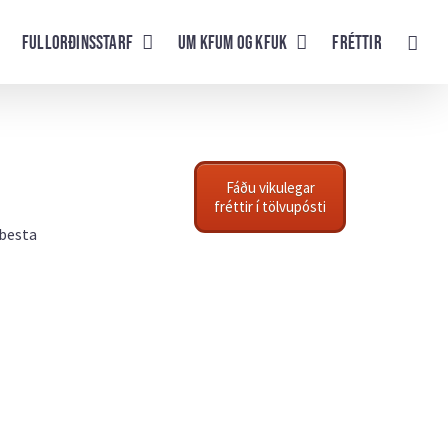
Fullorðinsstarf
UM KFUM og KFUK
Fréttir
Fáðu vikulegar
fréttir í tölvupósti
 besta