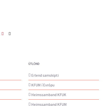
ook
itter
Pinterest
Netfang
ÚTLÖND
Erlend samskipti
KFUM í Evrópu
Heimssamband KFUK
Heimssamband KFUM