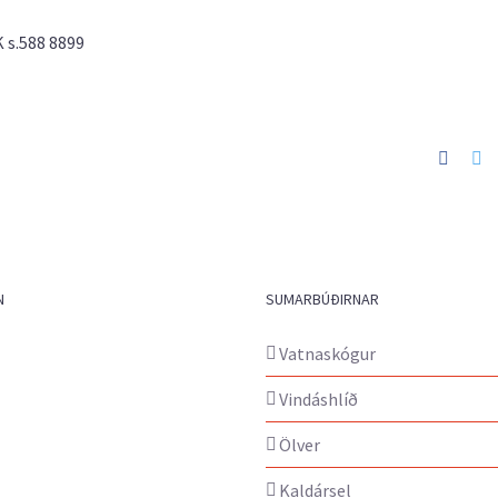
 s.588 8899
Faceb
Tw
N
SUMARBÚÐIRNAR
Vatnaskógur
Vindáshlíð
Ölver
Kaldársel