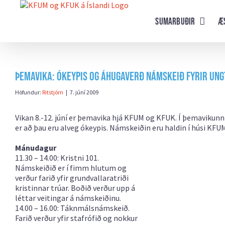
Farðu
beint
Sumarbuðir
Æ
að
efni
síðunnar
Þemavika: ókeypis og áhugaverð námskeið fyrir ung
Höfundur:
Ritstjórn
|
7. júní 2009
Vikan 8.-12. júní er þemavika hjá KFUM og KFUK. Í þemavikunn
er að þau eru alveg ókeypis. Námskeiðin eru haldin í húsi KFU
Mánudagur
11.30 – 14.00: Kristni 101.
Námskeiðið er í fimm hlutum og
verður farið yfir grundvallaratriði
kristinnar trúar. Boðið verður upp á
léttar veitingar á námskeiðinu.
14.00 – 16.00: Táknmálsnámskeið.
Farið verður yfir stafrófið og nokkur