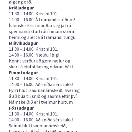
algeng orð.
Þriðjudagur
11.30 – 14.00: Kristni 101
14.00 – 16.00: Á framandi slóðum!
Íslenskir kristniboðar segja frá
spennandi starfi útí hinum stóra
heimi og sletta á framandi tungu.
Miðvikudagur
11.30 – 14.00: Kristni 101.
14.00 – 16.00: Nældu í þig!
Kennt verður að gera nælur og
skart á einfaldan og ódýran hátt.
Fimmtudagur
11.30 – 14.00: Kristni 101.
14.00 – 16.00: Að sníða sér stakk!
Fyrri hluti saumanámskeið, hvernig
á að búa til snið og sauma eftir því.
Námskeiðið er í tveimur hlutum.
Föstudagur
11.30 – 14.00: Kristni 101.
14.00 – 16.00: Að sníða sér stakk!
Seinni hluti saumanámskeið,
hvernig á að búa til snið og sauma