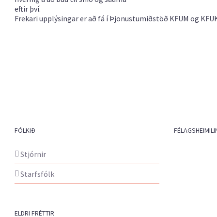
eftir því.
Frekari upplýsingar er að fá í Þjonustumiðstöð KFUM og KFUK
FÓLKIÐ
FÉLAGSHEIMILI
Stjórnir
Starfsfólk
ELDRI FRÉTTIR