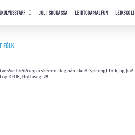
skulýðsstarf
Jól í skókassa
Leiðtogaþjálfun
Leikskóli
t fólk
i verður boðið upp á skemmtileg námskeið fyrir ungt fólk, og það
M og KFUK, Holtavegi 28.