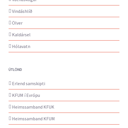
Vindáshlíð
Ölver
Kaldársel
Hólavatn
ÚTLÖND
Erlend samskipti
KFUM í Evrópu
Heimssamband KFUK
Heimssamband KFUM