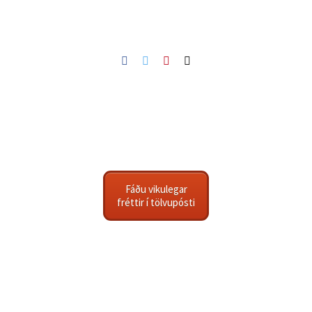
Facebook
Twitter
Pinterest
Netfang
Fáðu vikulegar
fréttir í tölvupósti