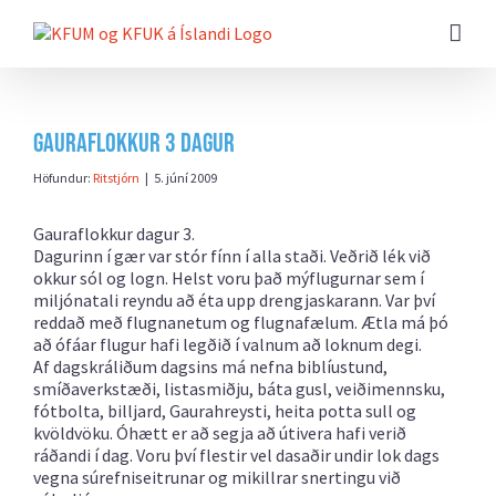
Farðu
beint
að
efni
síðunnar
Gauraflokkur 3 dagur
Höfundur:
Ritstjórn
|
5. júní 2009
Gauraflokkur dagur 3.
Dagurinn í gær var stór fínn í alla staði. Veðrið lék við
okkur sól og logn. Helst voru það mýflugurnar sem í
miljónatali reyndu að éta upp drengjaskarann. Var því
reddað með flugnanetum og flugnafælum. Ætla má þó
að ófáar flugur hafi legðið í valnum að loknum degi.
Af dagskráliðum dagsins má nefna biblíustund,
smíðaverkstæði, listasmiðju, báta gusl, veiðimennsku,
fótbolta, billjard, Gaurahreysti, heita potta sull og
kvöldvöku. Óhætt er að segja að útivera hafi verið
ráðandi í dag. Voru því flestir vel dasaðir undir lok dags
vegna súrefniseitrunar og mikillrar snertingu við