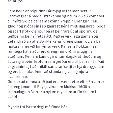
sólarljós.
Sem heild er hópurinn í ár mjög vel saman settur.
Jafnvægi er á meðal strákanna og náum við að koma vel
til móts við þá þar sem skóinn kreppir. Drengirnir eru
glaðir og njóta sín í að gaurast hér á milli dagskrátilboða
og starfsfólkið grípur þá ef þeir fara út af sporinu og
leiðbeinir þeim í rétta átt. Það er virkilega gaman og
gefandi að sjá alla styrkleikana í drengjunum og sjá þá
njóta sín hér við hin ýmsu verk. Þar sem flokkurinn er
rúmlega hálfnaður eru drengirnir orðnir öruggir á
staðnum. Þeir eru kunnugir öllum dagskrátilboðum og
átta sig á þeim kröfum sem gerðar eru til þeirra hér. Það
er greininlegt að mikill samstarfsvilji er hjá drengjunum
og eru þeir ákveðnir í að standa sig vel og njóta
dvalarinnar.
Gott er að minna á að það eru tvær nætur eftir. En von er
á drengjunum til Reykjavíkur um klukkan 16:30 á
sunnudaginn. Von er á nýjum myndum úr flokknum í
kvöld.
Myndir frá fyrsta degi má finna hér.