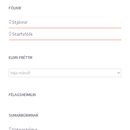
FÓLKIÐ
Stjórnir
Starfsfólk
ELDRI FRÉTTIR
Eldri
fréttir
FÉLAGSHEIMILIN
SUMARBÚÐIRNAR
Vatnaskógur