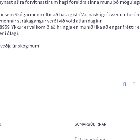
ynast allra forvitnastir um hagi foreldra sinna munu þó möguleg
ir sem Skógarmenn eftir að hafa gist í Vatnaskógi í tvær nætur í r
almennur strákagangur verði við völd allan daginn.
8959. Ykkur er velkomið að hringja en munið líka að engar fréttir e
r í ólagi.
veðja úr skóginum
Faceb
Tw
N
SUMARBÚÐIRNAR
Vatnaskógur