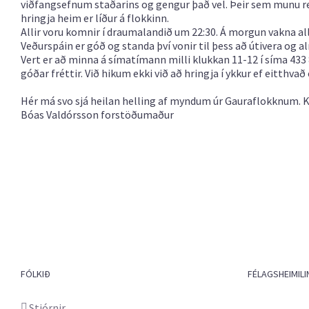
viðfangsefnum staðarins og gengur það vel. Þeir sem munu re
hringja heim er líður á flokkinn.
Allir voru komnir í draumalandið um 22:30.
Á morgun vakna all
Veðurspáin er góð og standa því vonir til þess að útivera og 
Vert er að minna á símatímann milli klukkan 11-12 í síma 433 
góðar fréttir. Við hikum ekki við að hringja í ykkur ef eitthvað e
Hér má svo sjá heilan helling af myndum
úr Gauraflokknum.
K
Bóas Valdórsson forstöðumaður
FÓLKIÐ
FÉLAGSHEIMILI
Stjórnir