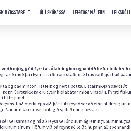
skulýðsstarf
Jól í skókassa
Leiðtogaþjálfun
Leikskóli
 verið mjög góð fyrsta sólahringinn og veðrið hefur leikið við 
g farið með þá í kynnisferðin um staðinn. Strax varð ljóst að báta
tbolta og badminton, ratleik og heita potta. Listasmiðjan dældi út
 gegn. Sérstaklega eru tveir hjólabátar mjög vinsælir. Fyrsti fisku
 í hálft pund.
dagsins. Það merkilega við þá stuttmynd var að einn af drengjunu
u. Var norska eurovisionlagið spilað undir þessari
sér vel saman og ná að leysa vel úr öllum ágreiningi. Sumir hugs
oreldrunum sínum. Höfum við þá reynt að leiða hugann að spennandi