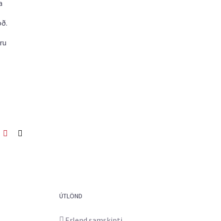
a
öð.
ru
ook
itter
Pinterest
Netfang
ÚTLÖND
Erlend samskipti