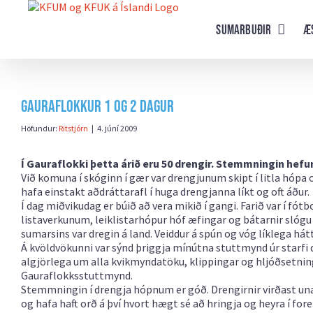
Farðu
beint
Sumarbuðir
Æ
að
efni
síðunnar
Gauraflokkur 1 og 2 dagur
Höfundur:
Ritstjórn
|
4. júní 2009
Í Gauraflokki þetta árið eru 50 drengir. Stemmningin hefur
Við komuna í skóginn í gær var drengjunum skipt í litla hópa o
hafa einstakt aðdráttarafl í huga drengjanna líkt og oft áður.
Í dag miðvikudag er búið að vera mikið í gangi. Farið var í fó
listaverkunum, leiklistarhópur hóf æfingar og bátarnir slógu í
sumarsins var dregin á land. Veiddur á spún og vóg líklega hátt
Á kvöldvökunni var sýnd þriggja mínútna stuttmynd úr starfi 
algjörlega um alla kvikmyndatöku, klippingar og hljóðsetning
Gauraflokksstuttmynd.
Stemmningin í drengja hópnum er góð. Drengirnir virðast una 
og hafa haft orð á því hvort hægt sé að hringja og heyra í f