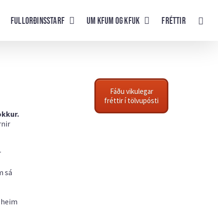
Fullorðinsstarf
UM KFUM og KFUK
Fréttir
Fáðu vikulegar
fréttir í tölvupósti
okkur.
rnir
r
m sá
a heim