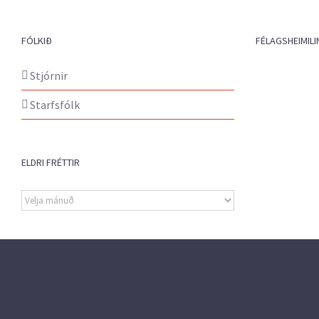
FÓLKIÐ
FÉLAGSHEIMILI
Stjórnir
Starfsfólk
ELDRI FRÉTTIR
Eldri
fréttir