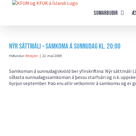
Farðu
beint
Sumarbuðir
Æ
að
efni
síðunnar
Nýr sáttmáli – samkoma á sunnudag kl. 20:00
Höfundur:
Ritstjórn
|
22. maí 2009
Samkoman á sunnudagskvöld ber yfirskriftina: Nýr sáttmáli (
síðasta sunnudagssamkoman á þessu starfsári og n.k. uppske
byrjun september. Þaö eru allir velkomnir á samkomu og er ge