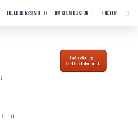
Fullorðinsstarf
UM KFUM og KFUK
Fréttir
Fáðu vikulegar
fréttir í tölvupósti
í
ook
itter
Pinterest
Netfang