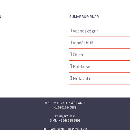
N
SUMARBÚÐIRNAR
Vatnaskógur
Vindáshlíð
Ölver
Kaldársel
Hólavatn
© KFUM OG KFUK Á ÍSLANDI
Kt:690169-0889
kfum@kfum.is
SÍMI: (+354) 588 8899
HOLTAVEGI 28 - 104 REYKJAVÍK