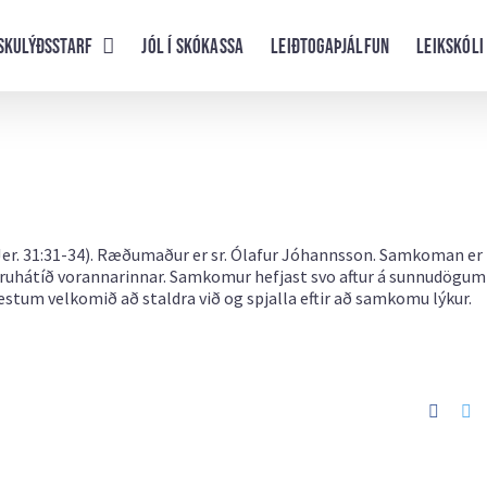
skulýðsstarf
Jól í skókassa
Leiðtogaþjálfun
Leikskóli
Jer. 31:31-34). Ræðumaður er sr. Ólafur Jóhannsson. Samkoman er
ruhátíð vorannarinnar. Samkomur hefjast svo aftur á sunnudögum 
stum velkomið að staldra við og spjalla eftir að samkomu lýkur.
Faceb
Tw