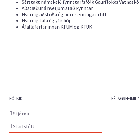
Sérstakt námskeið fyrir starfsfólk Gaurflokks Vatnask
Aðstæður á hverjum stað kynntar
Hvernig aðstoða ég börn sem eiga erfitt
Hvernig tala ég yfir hóp
Áfallaferlar innan KFUM og KFUK
FÓLKIÐ
FÉLAGSHEIMILI
Stjórnir
Starfsfólk