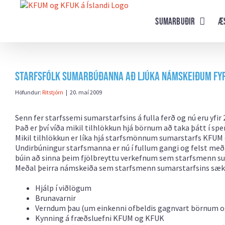
Farðu
beint
Sumarbuðir
Æ
að
efni
síðunnar
Starfsfólk sumarbúðanna að ljúka námskeiðum fy
Höfundur:
Ritstjórn
|
20. maí 2009
Senn fer starfssemi sumarstarfsins á fulla ferð og nú eru yf
Það er því víða mikil tilhlökkun hjá börnum að taka þátt í sp
Mikil tilhlökkun er líka hjá starfsmönnum sumarstarfs KFUM o
Undirbúningur starfsmanna er nú í fullum gangi og felst meðal
búin að sinna þeim fjölbreyttu verkefnum sem starfsmenn s
Meðal þeirra námskeiða sem starfsmenn sumarstarfsins sækj
Hjálp í viðlögum
Brunavarnir
Verndum þau (um einkenni ofbeldis gagnvart börnum og
Kynning á fræðsluefni KFUM og KFUK