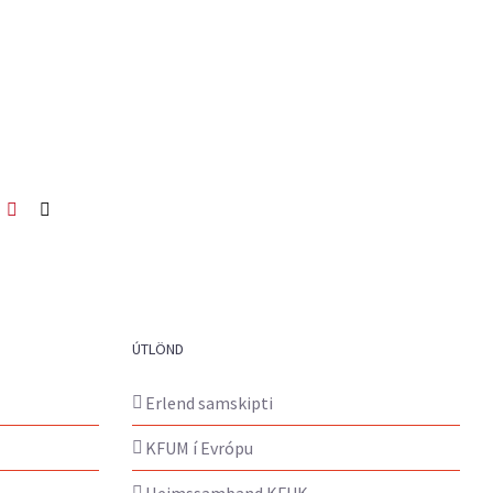
ook
itter
Pinterest
Netfang
ÚTLÖND
Erlend samskipti
KFUM í Evrópu