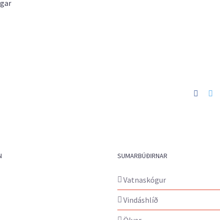
ógar
Faceb
Tw
N
SUMARBÚÐIRNAR
Vatnaskógur
Vindáshlíð