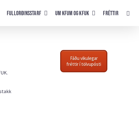
Fullorðinsstarf
UM KFUM og KFUK
Fréttir
Fáðu vikulegar
fréttir í tölvupósti
FUK.
 stakk