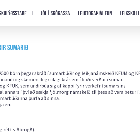
skulýðsstarf
Jól í skókassa
Leiðtogaþjálfun
Leikskóli
rir sumarið
ir 2500 börn þegar skráð í sumarbúðir og leikjanámskeið KFUM og K
ennandi og skemmtilegri dagskrá sem í boði verður í sumar.
g KFUK, sem undirbúa sig af kappi fyrir verkefni sumarsins.
 annars í því að sækja fjölmörg námskeið til þess að vera betur í
umarbúðanna þurfa að sinna.
a eru:
 rétt viðbrögð).