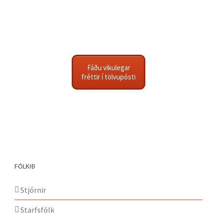
Fáðu vikulegar
fréttir í tölvupósti
FÓLKIÐ
Stjórnir
Starfsfólk