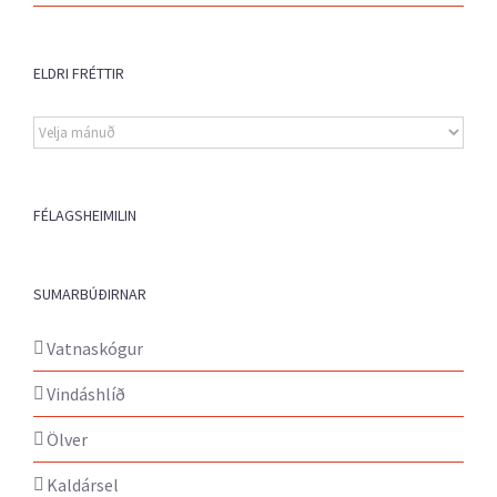
ELDRI FRÉTTIR
Eldri
fréttir
FÉLAGSHEIMILIN
SUMARBÚÐIRNAR
Vatnaskógur
Vindáshlíð
Ölver
Kaldársel