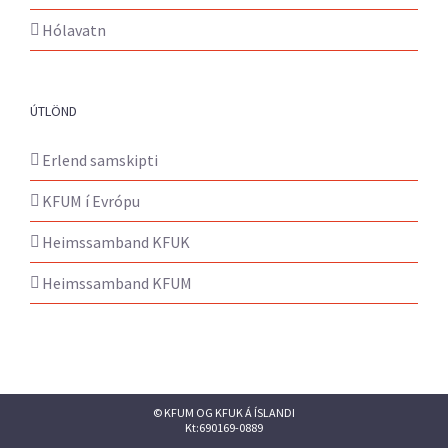
Hólavatn
ÚTLÖND
Erlend samskipti
KFUM í Evrópu
Heimssamband KFUK
Heimssamband KFUM
© KFUM OG KFUK Á ÍSLANDI
Kt:690169-0889