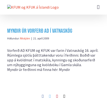
Farðu
beint
að
efni
síðunnar
Myndir úr Vorferð AD í Vatnaskóg
Höfundur:
Ritstjórn
|
21. apríl 2009
Vorferð AD KFUM og KFUK var farin í Vatnaskóg 16. apríl.
Rúmlega sjötíu þátttakendur voru í ferðinni. Boðið var
upp á kvöldmat í matskála, kynningu og skoðunarferð
um nýbygginguna og kvöldvöku í Gamla skála.
Myndir úr ferðinni má finna hér:
Myndir
Facebook
Twitter
Pinterest
Netfang