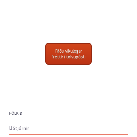
Fáðu vikulegar
fréttir í tölvupósti
FÓLKIÐ
Stjórnir