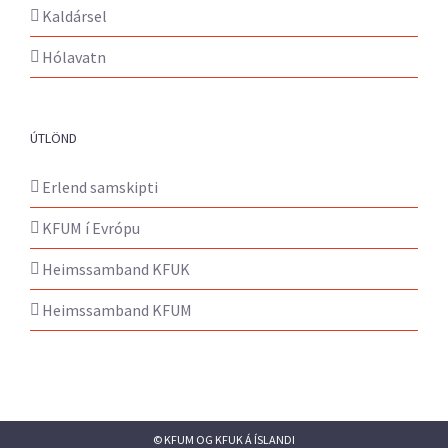
Kaldársel
Hólavatn
ÚTLÖND
Erlend samskipti
KFUM í Evrópu
Heimssamband KFUK
Heimssamband KFUM
© KFUM OG KFUK Á ÍSLANDI