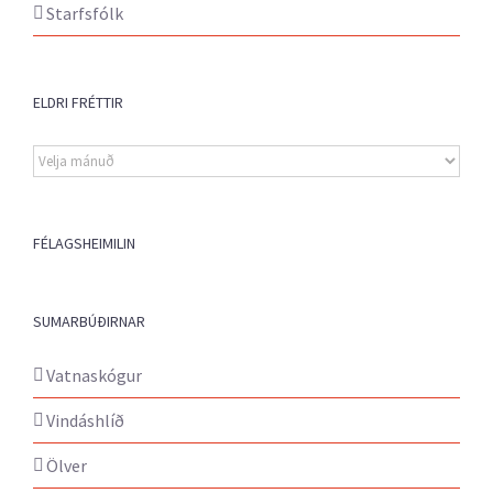
Starfsfólk
ELDRI FRÉTTIR
Eldri
fréttir
FÉLAGSHEIMILIN
SUMARBÚÐIRNAR
Vatnaskógur
Vindáshlíð
Ölver