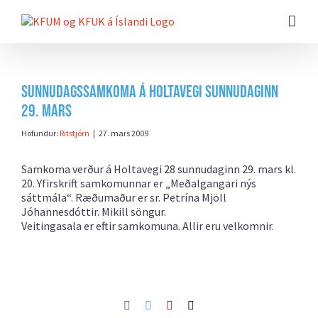
Farðu
beint
að
efni
síðunnar
Sunnudagssamkoma á Holtavegi sunnudaginn
29. mars
Höfundur:
Ritstjórn
|
27. mars 2009
Samkoma verður á Holtavegi 28 sunnudaginn 29. mars kl.
20. Yfirskrift samkomunnar er „Meðalgangari nýs
sáttmála“. Ræðumaður er sr. Petrína Mjöll
Jóhannesdóttir. Mikill söngur.
Veitingasala er eftir samkomuna. Allir eru velkomnir.
Facebook
Twitter
Pinterest
Netfang