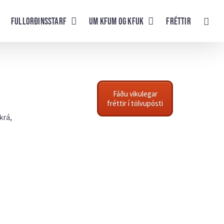
Fullorðinsstarf
UM KFUM og KFUK
Fréttir
Fáðu vikulegar
fréttir í tölvupósti
krá,