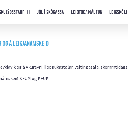
skulýðsstarf
Jól í skókassa
Leiðtogaþjálfun
Leikskóli
r og á leikjanámskeið
eykjavík og á Akureyri. Hoppukastalar, veitingasala, skemmtidags
kjanámskeið KFUM og KFUK.