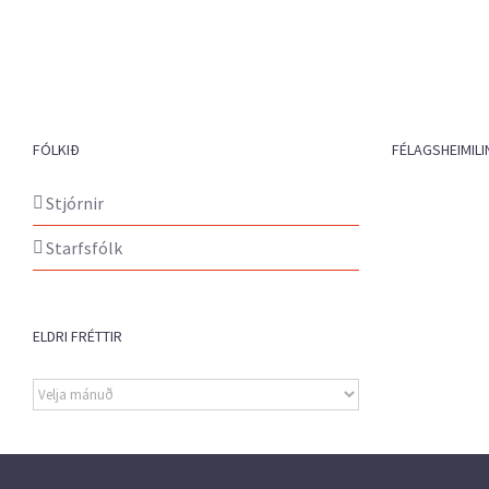
FÓLKIÐ
FÉLAGSHEIMILI
Stjórnir
Starfsfólk
ELDRI FRÉTTIR
Eldri
fréttir