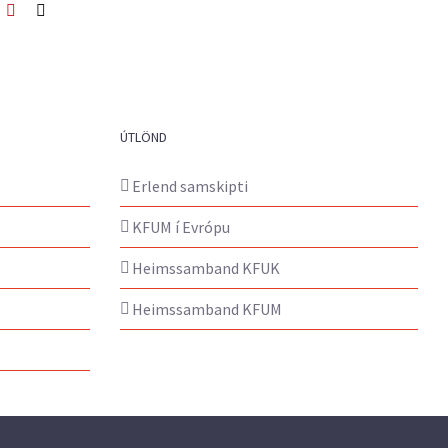
ook
itter
Pinterest
Netfang
ÚTLÖND
Erlend samskipti
KFUM í Evrópu
Heimssamband KFUK
Heimssamband KFUM