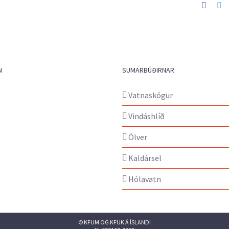
Faceb
Tw
N
SUMARBÚÐIRNAR
Vatnaskógur
Vindáshlíð
Ölver
Kaldársel
Hólavatn
© KFUM OG KFUK Á ÍSLANDI