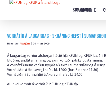
Farðu
beint
Sumarbuðir
Æ
að
efni
síðunnar
VORHÁTÍÐ á laugardag – skráning hefst í sumarbúði
Höfundur:
Ritstjórn
|
24. mars 2009
Á laugardag verður alsherjar hátíð hjá KFUM og KFUK bæði í R
blöðrur, andlitsmálning og sannkölluð fjölskyldustemning.
Á vorhátíðunum verður byrjað að skrá í sumarbúðir og á lei
Vorhátíðin á Holtavegi hefst kl. 12:00 (húsið opnar 11:30)
Vorhátíðin í Sunnuhlíð á Akureyri hefst kl. 14:00
Allir velkomnir á vorhátíð KFUM og KFUK 🙂