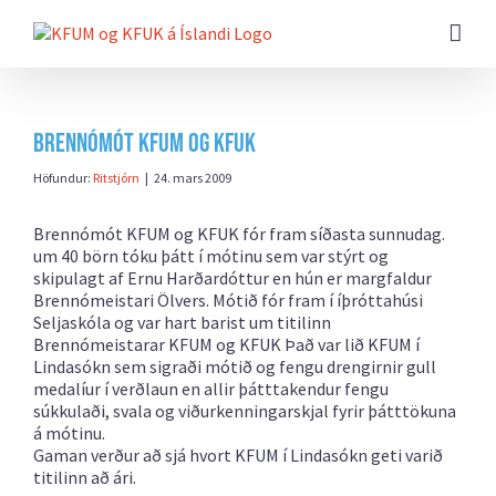
Farðu
beint
að
efni
síðunnar
Brennómót KFUM og KFUK
Höfundur:
Ritstjórn
|
24. mars 2009
Brennómót KFUM og KFUK fór fram síðasta sunnudag.
um 40 börn tóku þátt í mótinu sem var stýrt og
skipulagt af Ernu Harðardóttur en hún er margfaldur
Brennómeistari Ölvers. Mótið fór fram í íþróttahúsi
Seljaskóla og var hart barist um titilinn
Brennómeistarar KFUM og KFUK Það var lið KFUM í
Lindasókn sem sigraði mótið og fengu drengirnir gull
medalíur í verðlaun en allir þátttakendur fengu
súkkulaði, svala og viðurkenningarskjal fyrir þátttökuna
á mótinu.
Gaman verður að sjá hvort KFUM í Lindasókn geti varið
titilinn að ári.