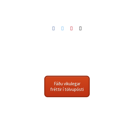
Facebook
Twitter
Pinterest
Netfang
Fáðu vikulegar
fréttir í tölvupósti