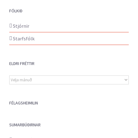
FÓLKIÐ
Stjórnir
Starfsfólk
ELDRI FRÉTTIR
Eldri
fréttir
FÉLAGSHEIMILIN
SUMARBÚÐIRNAR