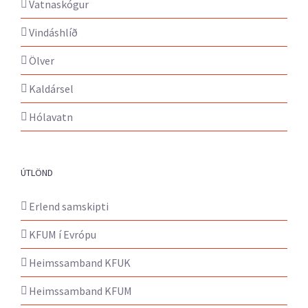
Vatnaskógur
Vindáshlíð
Ölver
Kaldársel
Hólavatn
ÚTLÖND
Erlend samskipti
KFUM í Evrópu
Heimssamband KFUK
Heimssamband KFUM