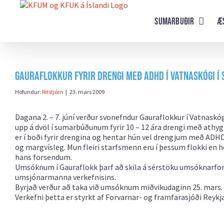
Farðu
beint
Sumarbuðir
Æ
að
efni
síðunnar
Gauraflokkur fyrir drengi með ADHD í Vatnaskógi í
Höfundur:
Ritstjórn
|
23. mars 2009
Dagana 2. – 7. júní verður svonefndur Gauraflokkur í Vatnas
upp á dvöl í sumarbúðunum fyrir 10 – 12 ára drengi með athyg
er í boði fyrir drengina og hentar hún vel drengjum með ADH
og margvísleg. Mun fleiri starfsmenn eru í þessum flokki e
hans forsendum.
Umsóknum í Gauraflokk þarf að skila á sérstöku umsóknarfor
umsjónarmanna verkefnisins.
Byrjað verður að taka við umsóknum miðvikudaginn 25. mars.
Verkefni þetta er styrkt af Forvarnar- og framfarasjóði Reykj