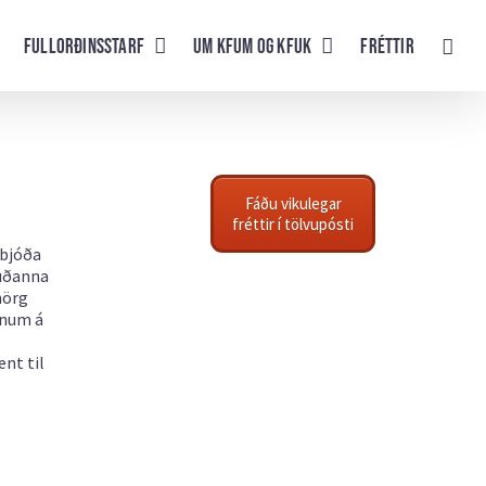
Fullorðinsstarf
UM KFUM og KFUK
Fréttir
Fáðu vikulegar
fréttir í tölvupósti
 bjóða
búðanna
mörg
inum á
nt til