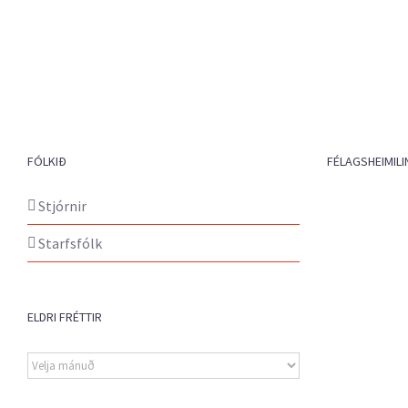
FÓLKIÐ
FÉLAGSHEIMILI
Stjórnir
Starfsfólk
ELDRI FRÉTTIR
Eldri
fréttir