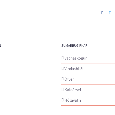
Faceb
Tw
N
SUMARBÚÐIRNAR
Vatnaskógur
Vindáshlíð
Ölver
Kaldársel
Hólavatn