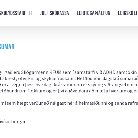
skulýðsstarf
Jól í skókassa
Leiðtogaþjálfun
Leikskóli
 sumar
kógi. Það eru Skógarmenn KFUM sem í samstarfi við ADHD samtökin
lisbrest, ofvirkni og skyldar raskanir. Hefðbundin dagskrá sumar
D m.a. vegna þess hve dagskrárramminn er skýr og viðfangsefnin 
n hefðbundnum flokkum og er því auðveldara að mæta hverjum og e
mi sem hægt verður að nálgast hér á heimasíðunni og senda rafræ
avíkurborgar.