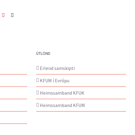
ook
itter
Pinterest
Netfang
ÚTLÖND
Erlend samskipti
KFUM í Evrópu
Heimssamband KFUK
Heimssamband KFUM