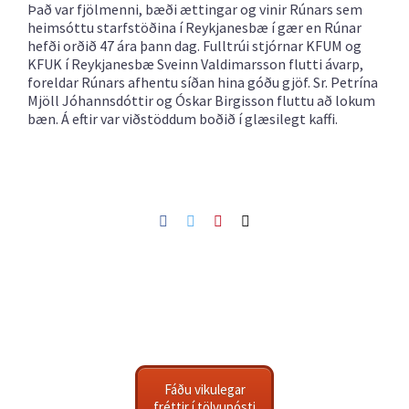
Það var fjölmenni, bæði ættingar og vinir Rúnars sem
heimsóttu starfstöðina í Reykjanesbæ í gær en Rúnar
hefði orðið 47 ára þann dag. Fulltrúi stjórnar KFUM og
KFUK í Reykjanesbæ Sveinn Valdimarsson flutti ávarp,
foreldar Rúnars afhentu síðan hina góðu gjöf. Sr. Petrína
Mjöll Jóhannsdóttir og Óskar Birgisson fluttu að lokum
bæn. Á eftir var viðstöddum boðið í glæsilegt kaffi.
Facebook
Twitter
Pinterest
Netfang
Fáðu vikulegar
fréttir í tölvupósti