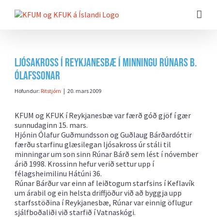
Farðu
beint
að
efni
síðunnar
Ljósakross í Reykjanesbæ í minningu Rúnars B.
Ólafssonar
Höfundur:
Ritstjórn
|
20. mars 2009
KFUM og KFUK í Reykjanesbæ var færð góð gjöf í gær
sunnudaginn 15. mars.
Hjónin Ólafur Guðmundsson og Guðlaug Bárðardóttir
færðu starfinu glæsilegan ljósakross úr stáli til
minningar um son sinn Rúnar Bárð sem lést í nóvember
árið 1998. Krossinn hefur verið settur upp í
félagsheimilinu Hátúni 36.
Rúnar Bárður var einn af leiðtogum starfsins í Keflavík
um árabil og ein helsta driffjöður við að byggja upp
starfsstöðina í Reykjanesbæ, Rúnar var einnig öflugur
sjálfboðaliði við starfið í Vatnaskógi.