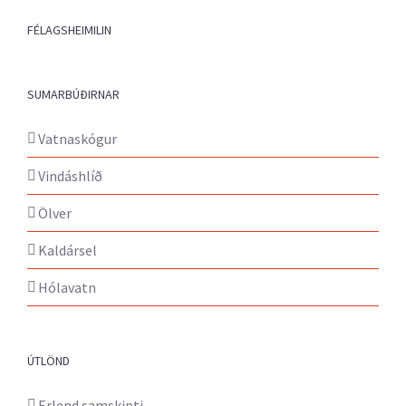
FÉLAGSHEIMILIN
SUMARBÚÐIRNAR
Vatnaskógur
Vindáshlíð
Ölver
Kaldársel
Hólavatn
ÚTLÖND
Erlend samskipti