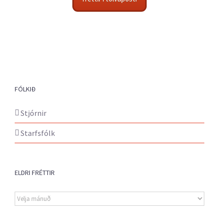
FÓLKIÐ
Stjórnir
Starfsfólk
ELDRI FRÉTTIR
Eldri
fréttir