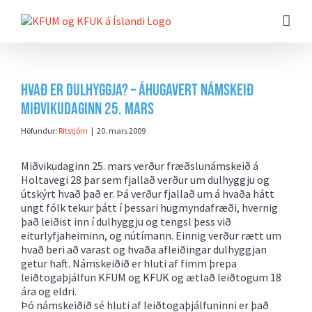
Farðu
beint
að
efni
síðunnar
Hvað er dulhyggja? – Áhugavert námskeið
miðvikudaginn 25. mars
Höfundur:
Ritstjórn
|
20. mars 2009
Miðvikudaginn 25. mars verður fræðslunámskeið á
Holtavegi 28 þar sem fjallað verður um dulhyggju og
útskýrt hvað það er. Þá verður fjallað um á hvaða hátt
ungt fólk tekur þátt í þessari hugmyndafræði, hvernig
það leiðist inn í dulhyggju og tengsl þess við
eiturlyfjaheiminn, og nútímann. Einnig verður rætt um
hvað beri að varast og hvaða afleiðingar dulhyggjan
getur haft. Námskeiðið er hluti af fimm þrepa
leiðtogaþjálfun KFUM og KFUK og ætlað leiðtogum 18
ára og eldri.
Þó námskeiðið sé hluti af leiðtogaþjálfuninni er það