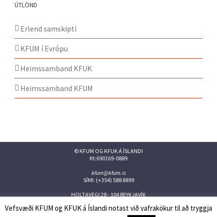
ÚTLÖND
Erlend samskipti
KFUM í Evrópu
Heimssamband KFUK
Heimssamband KFUM
© KFUM OG KFUK Á ÍSLANDI
Kt:690169-0889
kfum@kfum.is
SÍMI: (+354) 588 8899
HOLTAVEGI 28 - 104 REYKJAVÍK
Vefsvæði KFUM og KFUK á Íslandi notast við vafrakökur til að tryggja