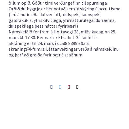
öllum opið. Góður tími verður gefinn til spurninga.
Orðið dulhyggja er hér notað sem útskýring á occultisma
(trú á hulin eða dulræn öfl,. dulspeki, launspeki,
galdrakukls, yfirskilvitlega, yfirnáttúrulega; dulrænna,
dulspekilega þess háttar fyrirbæri.)
Námskeiðið fer fram á Holtavegi 28, miðvikudaginn 25.
mars kl. 17:30. Kennari er Elísabet Gísladóttir.
Skráning er til 24. mars í s. 588 8899 eða á
skraning@kfum.is. Léttar veitingar verða á námskeiðinu
og þarf að greiða fyrir þær á staðnum.
Facebook
Twitter
Pinterest
Netfang