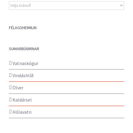
Eldri
fréttir
FÉLAGSHEIMILIN
SUMARBÚÐIRNAR
Vatnaskógur
Vindáshlíð
Ölver
Kaldársel
Hólavatn