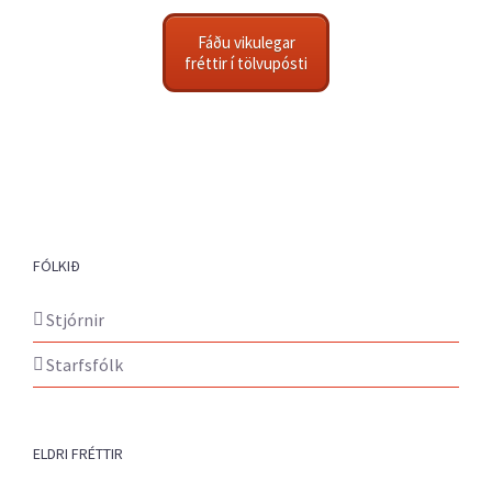
Fáðu vikulegar
fréttir í tölvupósti
FÓLKIÐ
Stjórnir
Starfsfólk
ELDRI FRÉTTIR