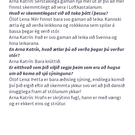
Arna Katrín: Sérstaklega gaman hjá mér út af því að mér
finnst skemmtilegt að vera í Loftkastalanum.
Hvað er skemmtilegast við að taka þátt í þessu?
Ólöf Lena: Mér finnst bara svo gaman að leika. Kannski
ætla ég að verða leikkona og rokkkona sem spilar á
bassa þegar ég verð stór.
Arna Katrín: Það er svo gaman að leika við Svenna og
hina leikarana.
En Arna Katrín, hvað ætlar þú að verða þegar þú verður
stór?
Arna Katrín: Bara krúttið.
Er eitthvað sem þið viljið segja þeim sem eru að hugsa
um að koma að sjá sýninguna?
Ólöf Lena: Þetta er bara æðisleg sýning, endilega komið
því þið eigið eftir að skemmta ykkur svo vel að þið dansið
örugglega fram af stólunum ykkar!
Arna Katrín: Hrafn er skrýtinn fugl, hann er með vængi
og er ekkert eins og strútur.