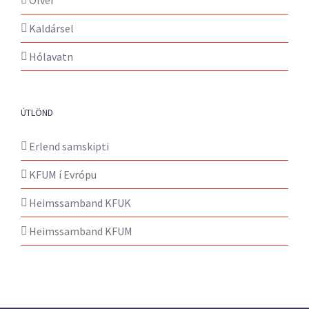
Kaldársel
Hólavatn
ÚTLÖND
Erlend samskipti
KFUM í Evrópu
Heimssamband KFUK
Heimssamband KFUM