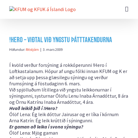
Farðu
beint
að
efni
síðunnar
!HERO – viðtal við yngstu þátttakendurna
Höfundur:
Ritstjórn
|
3. mars 2009
Í kvöld verður forsýning á rokkóperunni !Hero í
Loftkastalanum. Hópur af ungu fólki innan KFUM og K er
að setja upp þessa glæsilegu sýningu og verður
frumsýning á föstudaginn 6. mars.
Við spjölluðum lítillega við yngstu leikkonurnar í
sýningunni, systurnar Ólöfu Lenu Inaba Árnadóttur, 8 ára
og Örnu Katrínu Inaba Árnadóttur, 4 ára.
Hvað leikið þið í !Hero?
Ólöf Lena: Ég leik dóttur Jairusar og er líka í kórnum
Arna Katrín: Ég leik krúttið í sýningunni.
Er gaman að leika í svona sýningu?
Ólöf Lena: Mjög gaman