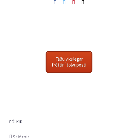
Facebook
Twitter
Pinterest
Netfang
Fáðu vikulegar
fréttir í tölvupósti
FÓLKIÐ
Stjórnir