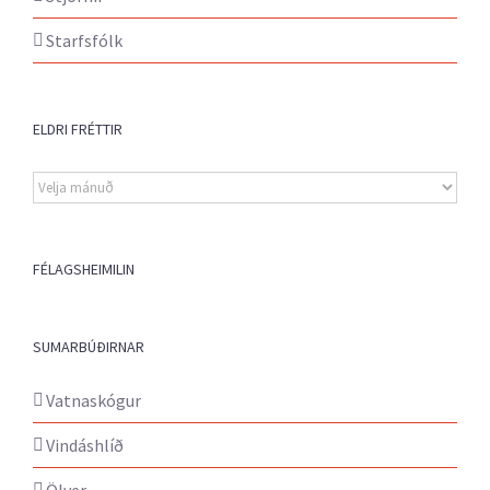
Starfsfólk
ELDRI FRÉTTIR
Eldri
fréttir
FÉLAGSHEIMILIN
SUMARBÚÐIRNAR
Vatnaskógur
Vindáshlíð
Ölver