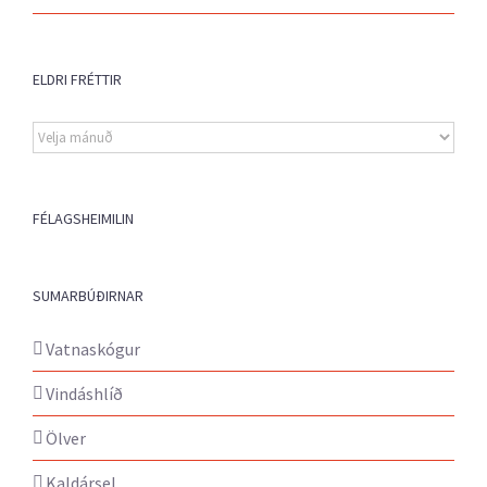
ELDRI FRÉTTIR
Eldri
fréttir
FÉLAGSHEIMILIN
SUMARBÚÐIRNAR
Vatnaskógur
Vindáshlíð
Ölver
Kaldársel