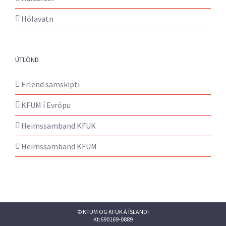
Hólavatn
ÚTLÖND
Erlend samskipti
KFUM í Evrópu
Heimssamband KFUK
Heimssamband KFUM
© KFUM OG KFUK Á ÍSLANDI
Kt:690169-0889