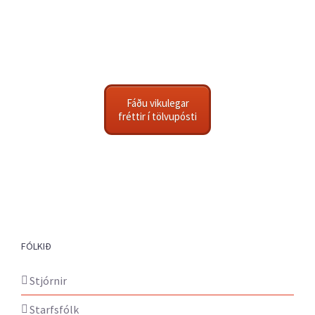
Fáðu vikulegar
fréttir í tölvupósti
FÓLKIÐ
Stjórnir
Starfsfólk