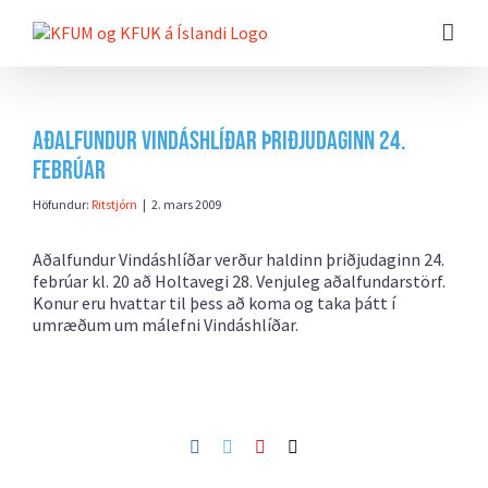
Farðu
beint
að
efni
síðunnar
Aðalfundur Vindáshlíðar þriðjudaginn 24.
febrúar
Höfundur:
Ritstjórn
|
2. mars 2009
Aðalfundur Vindáshlíðar verður haldinn þriðjudaginn 24.
febrúar kl. 20 að Holtavegi 28. Venjuleg aðalfundarstörf.
Konur eru hvattar til þess að koma og taka þátt í
umræðum um málefni Vindáshlíðar.
Facebook
Twitter
Pinterest
Netfang