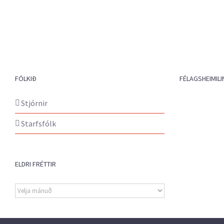
FÓLKIÐ
FÉLAGSHEIMILI
Stjórnir
Starfsfólk
ELDRI FRÉTTIR
Eldri
fréttir