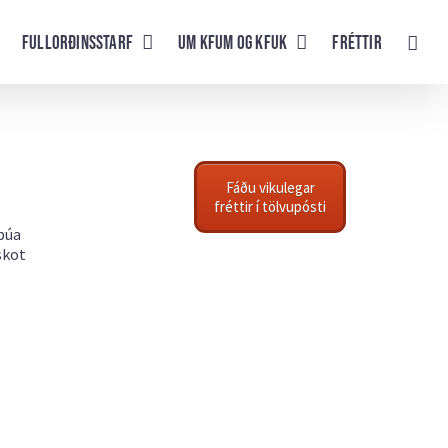
Fullorðinsstarf
UM KFUM og KFUK
Fréttir
Fáðu vikulegar
fréttir í tölvupósti
púa
skot