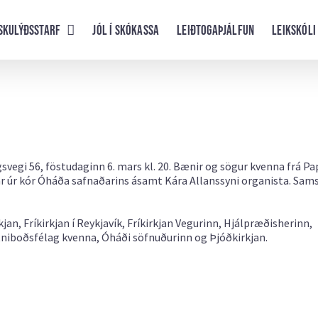
skulýðsstarf
Jól í skókassa
Leiðtogaþjálfun
Leikskóli
egi 56, föstudaginn 6. mars kl. 20. Bænir og sögur kvenna frá Pa
agar úr kór Óháða safnaðarins ásamt Kára Allanssyni organista. Sam
n, Fríkirkjan í Reykjavík, Fríkirkjan Vegurinn, Hjálpræðisherinn,
stniboðsfélag kvenna, Óháði söfnuðurinn og Þjóðkirkjan.