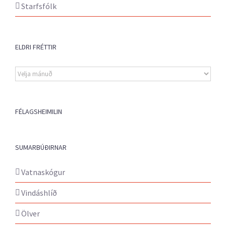
Starfsfólk
ELDRI FRÉTTIR
Eldri
fréttir
FÉLAGSHEIMILIN
SUMARBÚÐIRNAR
Vatnaskógur
Vindáshlíð
Ölver