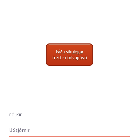
Fáðu vikulegar
fréttir í tölvupósti
FÓLKIÐ
Stjórnir