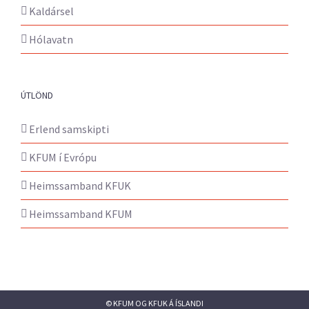
Kaldársel
Hólavatn
ÚTLÖND
Erlend samskipti
KFUM í Evrópu
Heimssamband KFUK
Heimssamband KFUM
© KFUM OG KFUK Á ÍSLANDI