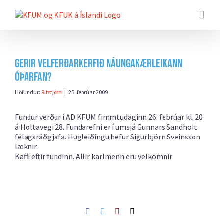
Farðu
beint
að
efni
síðunnar
Gerir velferðarkerfið náungakærleikann
óþarfan?
Höfundur:
Ritstjórn
|
25. febrúar 2009
Fundur verður í AD KFUM fimmtudaginn 26. febrúar kl. 20
á Holtavegi 28. Fundarefni er í umsjá Gunnars Sandholt
félagsráðgjafa. Hugleiðingu hefur Sigurbjörn Sveinsson
læknir.
Kaffi eftir fundinn. Allir karlmenn eru velkomnir
Facebook
Twitter
Pinterest
Netfang