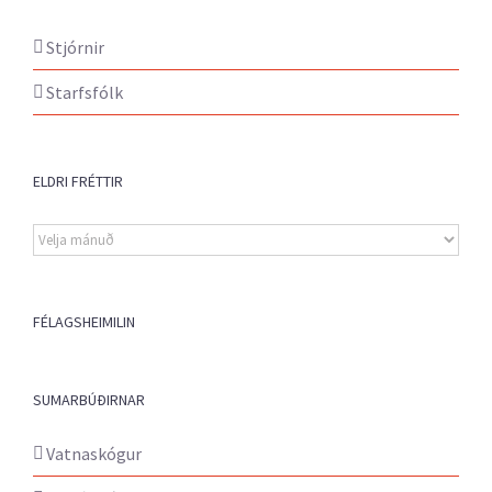
Stjórnir
Starfsfólk
ELDRI FRÉTTIR
Eldri
fréttir
FÉLAGSHEIMILIN
SUMARBÚÐIRNAR
Vatnaskógur