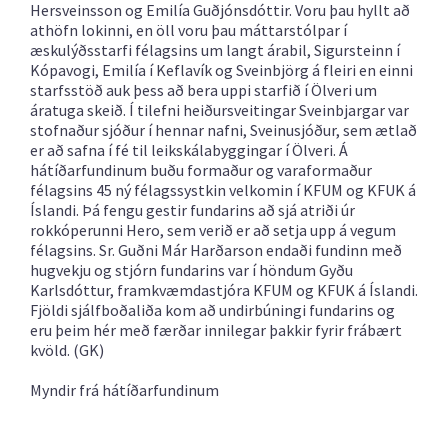
Hersveinsson og Emilía Guðjónsdóttir. Voru þau hyllt að
athöfn lokinni, en öll voru þau máttarstólpar í
æskulýðsstarfi félagsins um langt árabil, Sigursteinn í
Kópavogi, Emilía í Keflavík og Sveinbjörg á fleiri en einni
starfsstöð auk þess að bera uppi starfið í Ölveri um
áratuga skeið. Í tilefni heiðursveitingar Sveinbjargar var
stofnaður sjóður í hennar nafni, Sveinusjóður, sem ætlað
er að safna í fé til leikskálabyggingar í Ölveri. Á
hátíðarfundinum buðu formaður og varaformaður
félagsins 45 ný félagssystkin velkomin í KFUM og KFUK á
Íslandi. Þá fengu gestir fundarins að sjá atriði úr
rokkóperunni Hero, sem verið er að setja upp á vegum
félagsins. Sr. Guðni Már Harðarson endaði fundinn með
hugvekju og stjórn fundarins var í höndum Gyðu
Karlsdóttur, framkvæmdastjóra KFUM og KFUK á Íslandi.
Fjöldi sjálfboðaliða kom að undirbúningi fundarins og
eru þeim hér með færðar innilegar þakkir fyrir frábært
kvöld.
(GK)
Myndir frá hátíðarfundinum