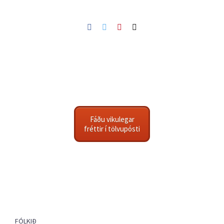
Facebook
Twitter
Pinterest
Netfang
Fáðu vikulegar
fréttir í tölvupósti
FÓLKIÐ