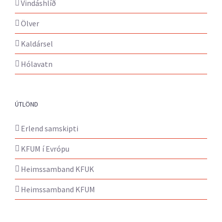
Vindáshlíð
Ölver
Kaldársel
Hólavatn
ÚTLÖND
Erlend samskipti
KFUM í Evrópu
Heimssamband KFUK
Heimssamband KFUM