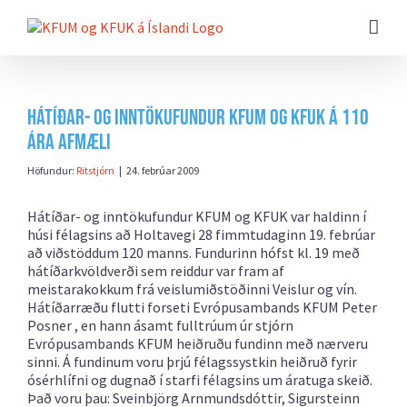
Farðu
beint
að
efni
síðunnar
Hátíðar- og inntökufundur KFUM og KFUK á 110
ára afmæli
Höfundur:
Ritstjórn
|
24. febrúar 2009
Hátíðar- og inntökufundur KFUM og KFUK var haldinn í
húsi félagsins að Holtavegi 28 fimmtudaginn 19. febrúar
að viðstöddum 120 manns. Fundurinn hófst kl. 19 með
hátíðarkvöldverði sem reiddur var fram af
meistarakokkum frá veislumiðstöðinni Veislur og vín.
Hátíðarræðu flutti forseti Evrópusambands KFUM Peter
Posner , en hann ásamt fulltrúum úr stjórn
Evrópusambands KFUM heiðruðu fundinn með nærveru
sinni. Á fundinum voru þrjú félagssystkin heiðruð fyrir
ósérhlífni og dugnað í starfi félagsins um áratuga skeið.
Það voru þau: Sveinbjörg Arnmundsdóttir, Sigursteinn