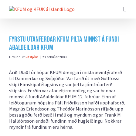
Farðu
beint
að
efni
síðunnar
Fyrstu utanferðar KFUM pilta minnst á fundi
Aðaldeildar KFUM
Höfundur:
Ritstjórn
|
23. febrúar 2009
Árið 1950 fór hópur KFUM drengja í mikla ævintýraferð
til Danmerkur og Svíþjóðar. Var farið út með Gullfossi
skipi Eimskipafélagsins og var þetta jómfrúarferð
skipsins. Ferðin var afar eftirminnileg og var hennar
minnst á fundi Aðaldeildar KFUM 12. febrúar. Einn af
leiðtogunum hópsins Páll Friðriksson hafði upphafsorð,
Magnús Erlendsson og Theódór Marinósson rifjuðu upp
þessa góðu ferð bæði í máli og myndum og sr. Frank M
Halldórsson endaði fundinn með hugleiðingu. Nokkrar
myndir frá fundinum eru
hérna.