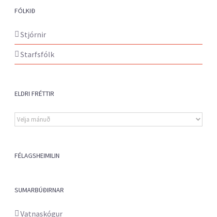
FÓLKIÐ
Stjórnir
Starfsfólk
ELDRI FRÉTTIR
Eldri
fréttir
FÉLAGSHEIMILIN
SUMARBÚÐIRNAR
Vatnaskógur