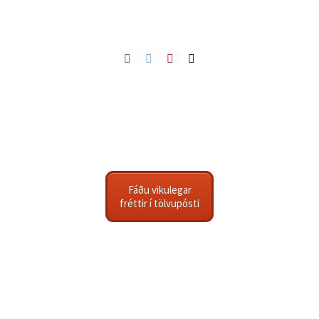
Facebook
Twitter
Pinterest
Netfang
Fáðu vikulegar
fréttir í tölvupósti