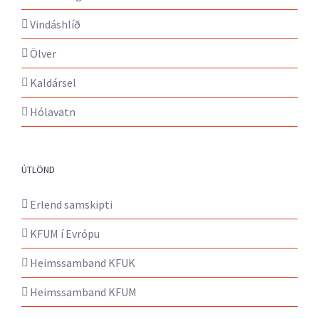
Vindáshlíð
Ölver
Kaldársel
Hólavatn
ÚTLÖND
Erlend samskipti
KFUM í Evrópu
Heimssamband KFUK
Heimssamband KFUM