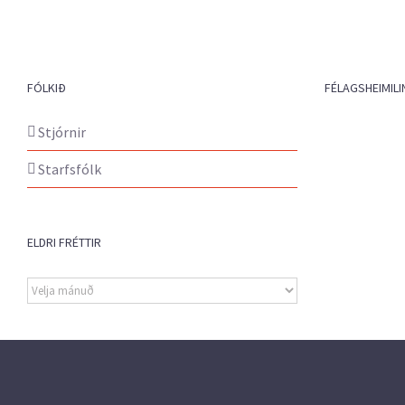
FÓLKIÐ
FÉLAGSHEIMILI
Stjórnir
Starfsfólk
ELDRI FRÉTTIR
Eldri
fréttir