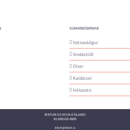
N
SUMARBÚÐIRNAR
Vatnaskógur
Vindáshlíð
Ölver
Kaldársel
Hólavatn
© KFUM OG KFUK Á ÍSLANDI
Kt:690169-0889
kfum@kfum.is