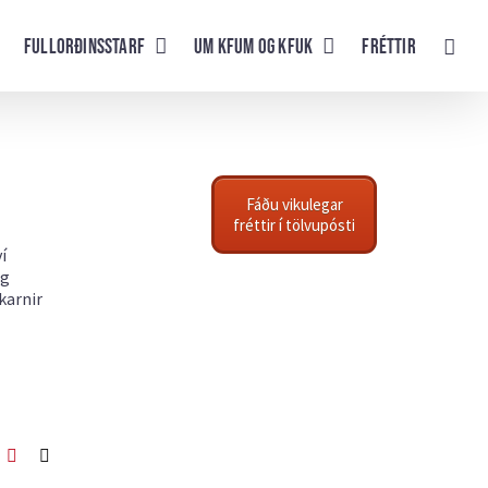
Fullorðinsstarf
UM KFUM og KFUK
Fréttir
Fáðu vikulegar
fréttir í tölvupósti
í
og
karnir
ook
itter
Pinterest
Netfang