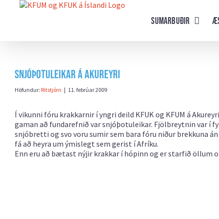
Farðu
beint
Sumarbuðir
Æ
að
efni
síðunnar
Snjóþotuleikar á Akureyri
Höfundur:
Ritstjórn
|
11. febrúar 2009
Í vikunni fóru krakkarnir í yngri deild KFUK og KFUM á Akureyri
gaman að fundarefnið var snjóþotuleikar. Fjölbreytnin var í fy
snjóbretti og svo voru sumir sem bara fóru niður brekkuna án 
fá að heyra um ýmislegt sem gerist í Afríku.
Enn eru að bætast nýjir krakkar í hópinn og er starfið öllum 