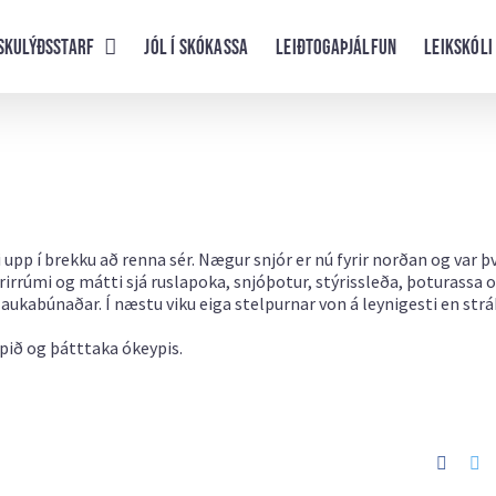
skulýðsstarf
Jól í skókassa
Leiðtogaþjálfun
Leikskóli
 upp í brekku að renna sér. Nægur snjór er nú fyrir norðan og var þv
rirrúmi og mátti sjá ruslapoka, snjóþotur, stýrissleða, þoturassa 
aukabúnaðar. Í næstu viku eiga stelpurnar von á leynigesti en strá
opið og þátttaka ókeypis.
Faceb
Tw