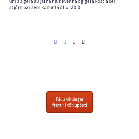
um að gera að jafna hlut kvenna og gefa kost á sér í
stjórn þar sem konur fá öllu ráðið!
Facebook
Twitter
Pinterest
Netfang
Fáðu vikulegar
fréttir í tölvupósti