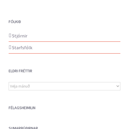
FÓLKIÐ
Stjórnir
Starfsfólk
ELDRI FRÉTTIR
Eldri
fréttir
FÉLAGSHEIMILIN
SUMARBÚÐIRNAR