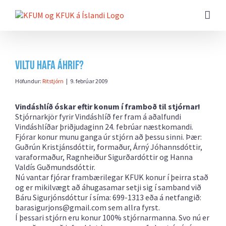
Farðu
beint
að
efni
síðunnar
Viltu hafa áhrif?
Höfundur:
Ritstjórn
|
9. febrúar 2009
Vindáshlíð óskar eftir konum í framboð til stjórnar!
Stjórnarkjör fyrir Vindáshlíð fer fram á aðalfundi
Vindáshlíðar þriðjudaginn 24. febrúar næstkomandi.
Fjórar konur munu ganga úr stjórn að þessu sinni. Þær:
Guðrún Kristjánsdóttir, formaður, Árný Jóhannsdóttir,
varaformaður, Ragnheiður Sigurðardóttir og Hanna
Valdís Guðmundsdóttir.
Nú vantar fjórar frambærilegar KFUK konur í þeirra stað
og er mikilvægt að áhugasamar setji sig í samband við
Báru Sigurjónsdóttur í síma: 699-1313 eða á netfangið:
barasigurjons@gmail.com sem allra fyrst.
Í þessari stjórn eru konur 100% stjórnarmanna. Svo nú er