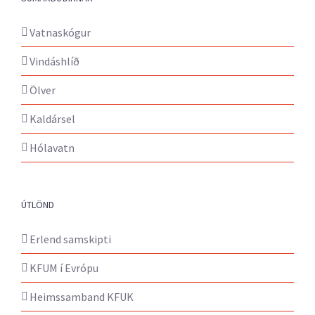
Vatnaskógur
Vindáshlíð
Ölver
Kaldársel
Hólavatn
ÚTLÖND
Erlend samskipti
KFUM í Evrópu
Heimssamband KFUK