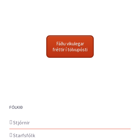
Fáðu vikulegar
fréttir í tölvupósti
FÓLKIÐ
Stjórnir
Starfsfólk