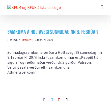
Farðu
beint
að
efni
síðunnar
Samkoma á Holtavegi sunnudaginn 8. febrúar
Höfundur:
Ritstjórn
|
6. febrúar 2009
Sunnudagssamkoma verður á Holtavegi 28 sunnudaginn
8. febrúar kl. 20. Yfirskrift samkomunnar er „Keppið til
sigurs" og ræðumaður verður dr. Sigurður Pálsson.
Veitingasala verður eftir samkomuna.
Allir eru velkomnir.
Facebook
Twitter
Pinterest
Netfang