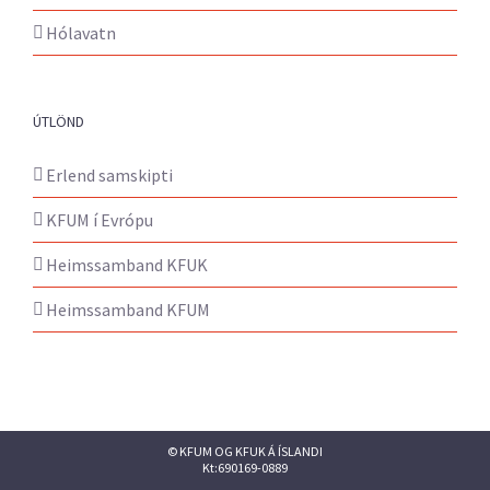
Hólavatn
ÚTLÖND
Erlend samskipti
KFUM í Evrópu
Heimssamband KFUK
Heimssamband KFUM
© KFUM OG KFUK Á ÍSLANDI
Kt:690169-0889