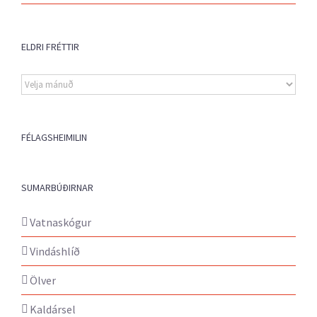
ELDRI FRÉTTIR
Eldri
fréttir
FÉLAGSHEIMILIN
SUMARBÚÐIRNAR
Vatnaskógur
Vindáshlíð
Ölver
Kaldársel