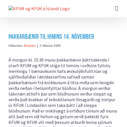
Farðu
beint
að
efni
síðunnar
Þakkarbænir til himins 14. nóvember
Höfundur:
Ritstjórn
|
3. febrúar 2009
Á morgun kl. 15:30 munu þakkarbænir þátttakenda í
starfi KFUM og KFUK stíga til himins í orðsins fyllstu
merkingu. Í bænavikunni hafa æskulýðsfulltrúar og
sjálfboðaliðar í deildastarfinu safnað saman
þakkarbænum frá krökkunum á litla miða sem hengdir
verða neðan í helíumfylltar blöðrur. Á morgun verður
táknræn athöfn þar sem blöðrunum verður sleppt og
verða það krakkar af leikskólanum Vinagarði og stelpur
úr KFUK í Lindasókn sem taka þátt í að sleppa
blöðrunum. Það er mikilvægt á erfiðum tímum að muna
allt það sem við höfum og getum verið þakklát fyrir.
KFUM og KFUK vill með þessum atburði beina sjónum