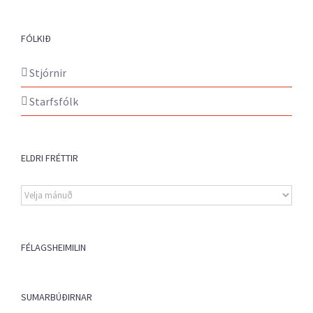
FÓLKIÐ
Stjórnir
Starfsfólk
ELDRI FRÉTTIR
Eldri
fréttir
FÉLAGSHEIMILIN
SUMARBÚÐIRNAR