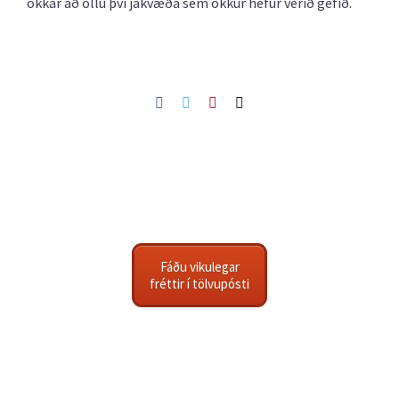
okkar að öllu því jákvæða sem okkur hefur verið gefið.
Facebook
Twitter
Pinterest
Netfang
Fáðu vikulegar
fréttir í tölvupósti