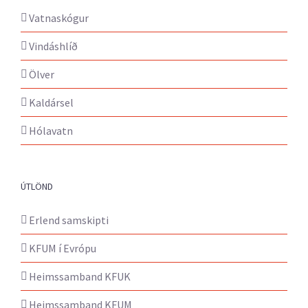
Vatnaskógur
Vindáshlíð
Ölver
Kaldársel
Hólavatn
ÚTLÖND
Erlend samskipti
KFUM í Evrópu
Heimssamband KFUK
Heimssamband KFUM